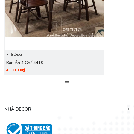
Decoviet chuyên cung cấp
bàn ghế ăn giá rẻ
, bàn ghế ăn
nhà hàng, quán ăn, mẫu mã đẹp, chất lượng tốt, giá cả hợp lý
.... Chọn lựa bàn ăn cho gia đình là một việc hết sức quan
trọng vì thế cần phải cân nhắc trước khi quyết định. Nếu bạn
vẫn còn đắn đo trong vấn đề lựa chọn sản phẩm bàn ăn ghế
ăn phù hợp thì hãy liên hệ ngay với chúng tôi để được tư vấn
và giải đáp thắc mắc nhé.
Nhà Decor
Chúng tôi luôn hỗ trợ quý khách hàng nhiệt tình!
Bàn Ăn 4 Ghế 441S
4.500.000₫
NHÀ DECOR