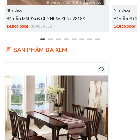
mang tính đa nhiệm vô cùng cao. Với những tông màu nhẹ
nhàng, trang nhã dễ dàng kết hợp với bất kỳ không gian và
Nhà Decor
Nhà Decor
màu sơn nào.
Bàn Ăn Mặt Đá 6 Ghế Nhập Khẩu 2818S
Bàn Ăn 6 Gh
16.500.000₫
10.500.000₫
20.000.000₫
SẢN PHẨM ĐÃ XEM