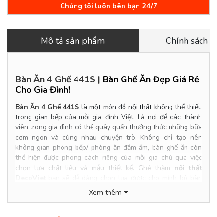
Chúng tôi luôn bên bạn 24/7
Mô tả sản phẩm
Chính sách 
Bàn Ăn 4 Ghế 441S
|
Bàn Ghế Ăn Đẹp Giá Rẻ
Cho Gia Đình!
Bàn Ăn 4 Ghế 441S
là một món đồ nội thất không thể thiếu
trong gian bếp của mỗi gia đình Việt. Là nơi để các thành
viên trong gia đình có thể quây quần thưởng thức những bữa
cơm ngon và cùng nhau chuyện trò. Không chỉ tạo nên
không gian phòng bếp/ phòng ăn đầm ấm, bàn ghế ăn còn
thể hiện được phong cách riêng của mỗi gia chủ qua việc
chọn lựa chất liệu và mẫu thiết kế. Ghé thăm
nội thất
DecoViet
bạn sẽ dễ dàng chọn lựa được cho mình bộ bàn
ghế ăn cao cấp và phù hợp túi tiền của gia đình mình.
Xem thêm
Product Info