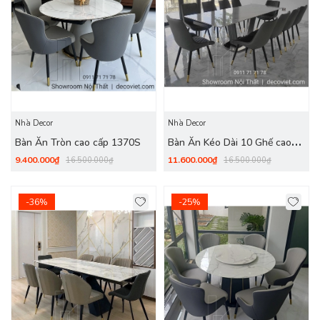
Nhà Decor
Nhà Decor
Bàn Ăn Tròn cao cấp 1370S
Bàn Ăn Kéo Dài 10 Ghế cao
cấp 1365S
9.400.000₫
11.600.000₫
16.500.000₫
16.500.000₫
-36%
-25%