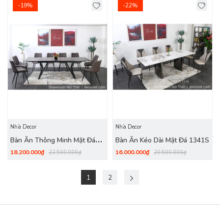
-19%
-22%
Nhà Decor
Nhà Decor
Bàn Ăn Thông Minh Mặt Đá
Bàn Ăn Kéo Dài Mặt Đá 1341S
1342S
18.200.000₫
16.000.000₫
22.500.000₫
20.500.000₫
1
2