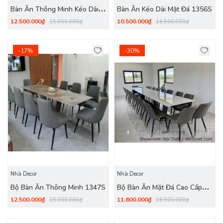
Bàn Ăn Thông Minh Kéo Dài
Bàn Ăn Kéo Dài Mặt Đá 1356S
1361S
12.500.000₫
10.500.000₫
15.000.000₫
16.500.000₫
-17%
-30%
Nhà Decor
Nhà Decor
Bộ Bàn Ăn Thông Minh 1347S
Bộ Bàn Ăn Mặt Đá Cao Cấp
1344S
12.500.000₫
11.600.000₫
15.000.000₫
16.500.000₫