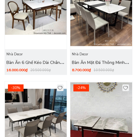
Nhà Decor
Nhà Decor
Bàn Ăn 6 Ghế Kéo Dài Chân
Bàn Ăn Mặt Đá Thông Minh
Gỗ 2779S
2819S
16.000.000₫
8.700.000₫
20.500.000₫
10.500.000₫
-30%
-24%