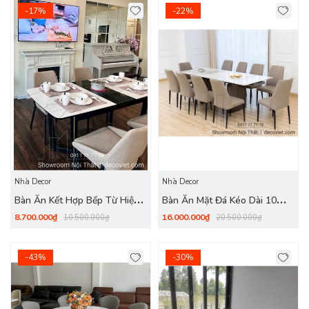
-17%
-22%
Nhà Decor
Nhà Decor
Bàn Ăn Kết Hợp Bếp Từ Hiện
Bàn Ăn Mặt Đá Kéo Dài 10
Đại 2378S
Người 2026S
8.700.000₫
16.000.000₫
10.500.000₫
20.500.000₫
-43%
-30%