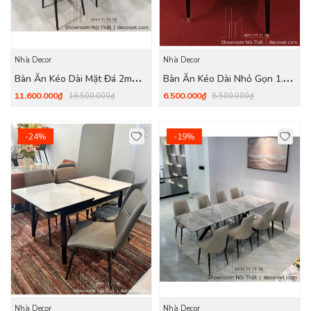
Nhà Decor
Nhà Decor
Bàn Ăn Kéo Dài Mặt Đá 2m
Bàn Ăn Kéo Dài Nhỏ Gọn 1.4m
2721S
2720S
11.600.000₫
6.500.000₫
16.500.000₫
8.500.000₫
-24%
-19%
Nhà Decor
Nhà Decor