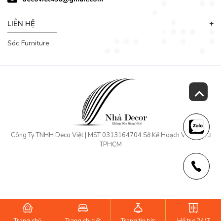
LIÊN HỆ
Sóc Furniture
Công Ty TNHH Deco Việt | MST 0313164704 Sở Kế Hoạch Và Đầu Tư
TPHCM
Trang chủ
Trang chi tiết
Trang tin tức
Hổ trợ 24/7