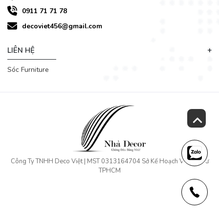
0911 71 71 78
decoviet456@gmail.com
LIÊN HỆ
Sóc Furniture
Decoviet chuyên cung cấp
bàn ghế ăn giá rẻ
, bàn ghế ăn
nhà hàng, quán ăn, mẫu mã đẹp, chất lượng tốt, giá cả hợp lý
.... Chọn lựa bàn ăn cho gia đình là một việc hết sức quan
trọng vì thế cần phải cân nhắc trước khi quyết định. Nếu bạn
vẫn còn đắn đo trong vấn đề lựa chọn sản phẩm bàn ăn ghế
ăn phù hợp thì hãy liên hệ ngay với chúng tôi để được tư vấn
và giải đáp thắc mắc nhé.
Công Ty TNHH Deco Việt | MST 0313164704 Sở Kế Hoạch Và Đầu Tư
TPHCM