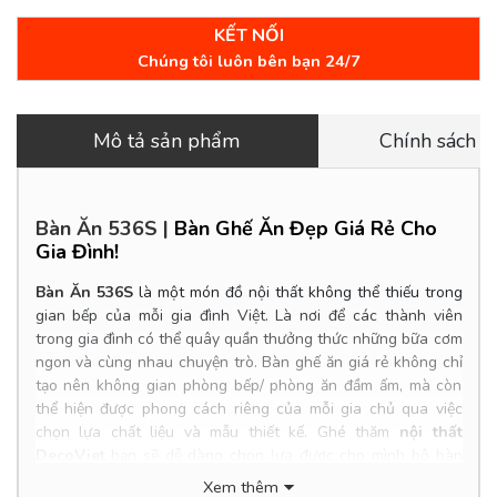
KẾT NỐI
Chúng tôi luôn bên bạn 24/7
Mô tả sản phẩm
Chính sách 
Bàn Ăn 536S
|
Bàn Ghế Ăn Đẹp Giá Rẻ Cho
Gia Đình!
Bàn Ăn 536S
là một món đồ nội thất không thể thiếu trong
gian bếp của mỗi gia đình Việt. Là nơi để các thành viên
trong gia đình có thể quây quần thưởng thức những bữa cơm
ngon và cùng nhau chuyện trò. Bàn ghế ăn giá rẻ không chỉ
tạo nên không gian phòng bếp/ phòng ăn đầm ấm, mà còn
thể hiện được phong cách riêng của mỗi gia chủ qua việc
chọn lựa chất liệu và mẫu thiết kế. Ghé thăm
nội thất
DecoViet
bạn sẽ dễ dàng chọn lựa được cho mình bộ bàn
ghế ăn cao cấp và phù hợp túi tiền của gia đình mình.
Xem thêm