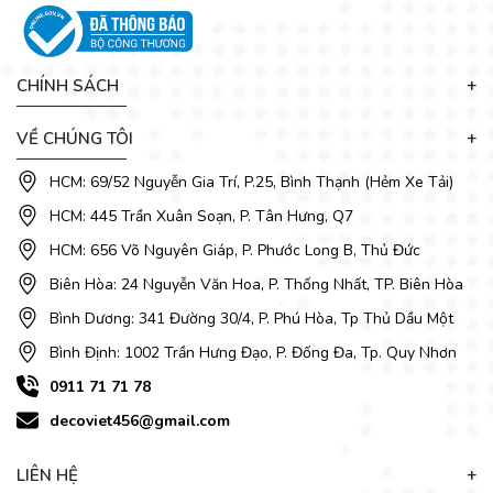
Decoviet chuyên cung cấp
bàn ghế ăn giá rẻ
, bàn ghế ăn
nhà hàng, quán ăn, mẫu mã đẹp, chất lượng tốt, giá cả hợp lý
CHÍNH SÁCH
.... Chọn lựa bàn ăn cho gia đình là một việc hết sức quan
trọng vì thế cần phải cân nhắc trước khi quyết định. Nếu bạn
VỀ CHÚNG TÔI
vẫn còn đắn đo trong vấn đề lựa chọn sản phẩm bàn ăn ghế
ăn phù hợp thì hãy liên hệ ngay với chúng tôi để được tư vấn
HCM: 69/52 Nguyễn Gia Trí, P.25, Bình Thạnh (Hẻm Xe Tải)
và giải đáp thắc mắc nhé.
HCM: 445 Trần Xuân Soạn, P. Tân Hưng, Q7
HCM: 656 Võ Nguyên Giáp, P. Phước Long B, Thủ Đức
Biên Hòa: 24 Nguyễn Văn Hoa, P. Thống Nhất, TP. Biên Hòa
Bình Dương: 341 Đường 30/4, P. Phú Hòa, Tp Thủ Dầu Một
Bình Định: 1002 Trần Hưng Đạo, P. Đống Đa, Tp. Quy Nhơn
0911 71 71 78
decoviet456@gmail.com
LIÊN HỆ