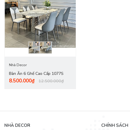
Nhà Decor
Bàn Ăn 6 Ghế Cao Cấp 1077S
8.500.000₫
12.500.000₫
Nếu bạn mong muốn một bộ bàn ghế ăn theo phong cách hiện đại, 
sản phẩm mà quý khách đang tìm kiếm. Bàn ăn đá tại DecoViet có 
năm nay.
NHÀ DECOR
CHÍNH SÁCH