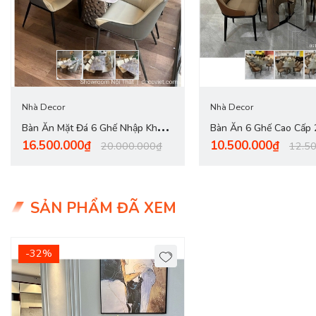
Nhà Decor
Nhà Decor
Bàn Ăn Mặt Đá 6 Ghế Nhập Khẩu
Bàn Ăn 6 Ghế Cao Cấp
16.500.000₫
10.500.000₫
2818S
20.000.000₫
12.5
SẢN PHẨM ĐÃ XEM
-32%