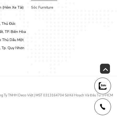
h (Hẻm Xe Tải)
Sóc Furniture
, Thủ Đức
t, TP. Biên Hòa
Tp Thủ Dầu Một
, Tp. Quy Nhơn
ng Ty TNHH Deco Việt | MST 0313164704 Sở Kế Hoạch Và Đầu Tư TPHCM