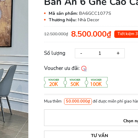
Bàn Ăn 6 Ghế Cao C
Mã sản phẩm:
BA6GCC1077S
Thương hiệu:
Nhà Decor
8.500.000₫
12.500.000₫
Tiết kiệm 
-
+
Số lượng
Voucher ưu đãi:
Mua thêm
50.000.000₫
để được miễn phí giao hà
Chọn n
TƯ VẤN