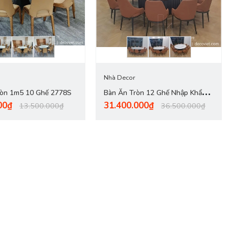
Nhà Decor
ròn 1m5 10 Ghế 2778S
Bàn Ăn Tròn 12 Ghế Nhập Khẩu
00₫
31.400.000₫
2785S
13.500.000₫
36.500.000₫