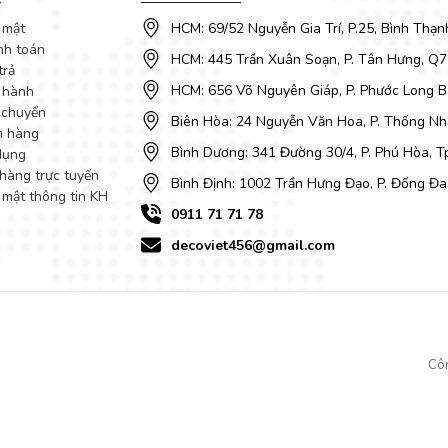
 mật
HCM: 69/52 Nguyễn Gia Trí, P.25, Bình Thạn
nh toán
HCM: 445 Trần Xuân Soạn, P. Tân Hưng, Q7
trả
HCM: 656 Võ Nguyên Giáp, P. Phước Long B
 hành
 chuyển
Biên Hòa: 24 Nguyễn Văn Hoa, P. Thống Nhấ
m hàng
Bình Dương: 341 Đường 30/4, P. Phú Hòa, 
dụng
hàng trực tuyến
Bình Định: 1002 Trần Hưng Đạo, P. Đống Đa
 mật thông tin KH
0911 71 71 78
decoviet456@gmail.com
Cô