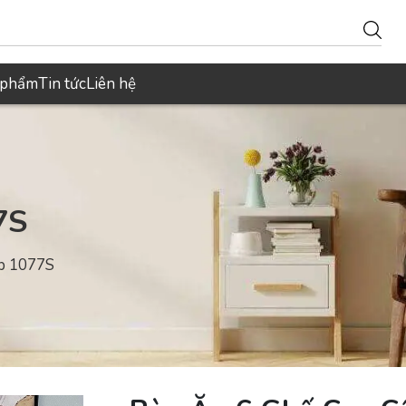
 phẩm
Tin tức
Liên hệ
7S
p 1077S