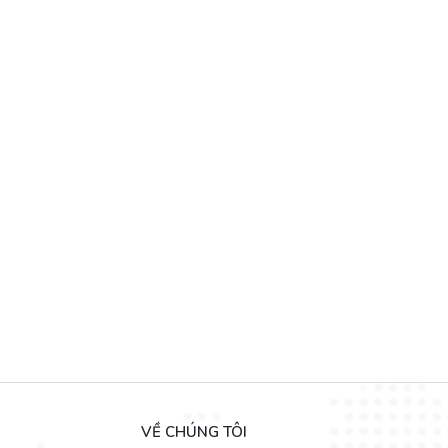
dễ sử dụng, cứng cáp, bền chắc, tối giản nhưng phải có điểm nhấn, th
công năng sử dụng tiện nghi, thiết kế sang trọng, chất lượng cao và đ
VỀ CHÚNG TÔI