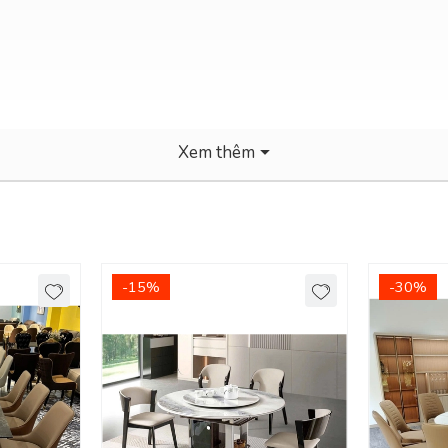
Xem thêm
-15%
-30%
a, nội thành Bình Dương.
i DecoViet!
ị sản phẩm sẽ giảm đi rất nhiều. Các sản phẩm bàn ăn cao cấp ngoài yế
 thời gian.