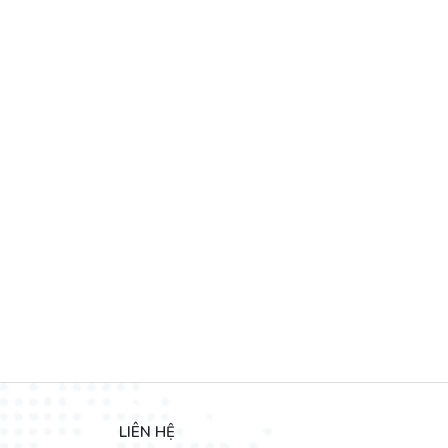
ì DecoViet tin rằng
sản phẩm
bàn ăn cao cấp
dưới đây
chính là
ộ bền vượt trội. Đây là thiết kế được ưu chuộng và bán chạy nhất
LIÊN HỆ