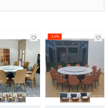
-14%
 xe do đơn vị vận chuyển báo giá.
giá rẻ
không chỉ tạo nên không gian phòng bếp/ phòng ăn đầm
ạn sẽ dễ dàng chọn lựa được cho mình bộ bàn ghế ăn cao cấp và