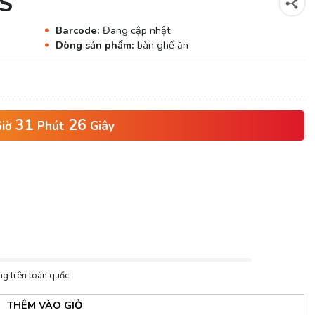
0S
Barcode:
Đang cập nhật
Dòng sản phẩm:
bàn ghế ăn
31
25
iờ
Phút
Giây
ng trên toàn quốc
THÊM VÀO GIỎ