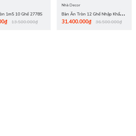
Nhà Decor
ròn 1m5 10 Ghế 2778S
Bàn Ăn Tròn 12 Ghế Nhập Khẩu
00₫
31.400.000₫
2785S
13.500.000₫
36.500.000₫