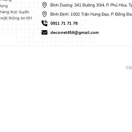
Bình Dương: 341 Đường 30/4, P. Phú Hòa, 
dụng
hàng trực tuyến
Bình Định: 1002 Trần Hưng Đạo, P. Đống Đa
 mật thông tin KH
0911 71 71 78
decoviet456@gmail.com
àng, quán ăn, mẫu mã đẹp, chất lượng tốt, giá cả hợp lý .... Chọn lựa b
 đề lựa chọn sản phẩm bàn ăn ghế ăn phù hợp thì hãy liên hệ ngay với c
Cô