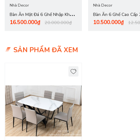
Nhà Decor
Nhà Decor
Bàn Ăn Mặt Đá 6 Ghế Nhập Khẩu
Bàn Ăn 6 Ghế Cao Cấp
16.500.000₫
10.500.000₫
2818S
20.000.000₫
12.5
SẢN PHẨM ĐÃ XEM