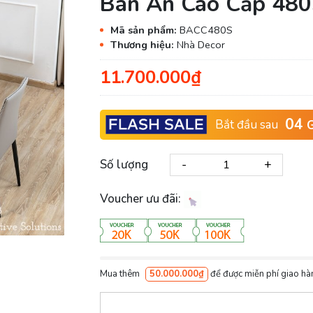
Bàn Ăn Cao Cấp 48
Mã sản phẩm:
BACC480S
Thương hiệu:
Nhà Decor
11.700.000₫
04
Bắt đầu sau
G
-
+
Số lượng
Voucher ưu đãi:
Mua thêm
50.000.000₫
để được miễn phí giao hà