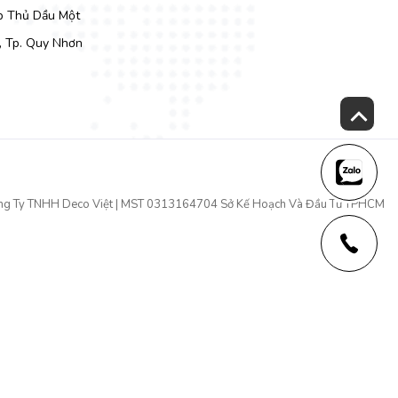
Tp Thủ Dầu Một
, Tp. Quy Nhơn
àn ăn cho gia đình là một việc hết sức quan trọng vì thế cần phải
húng tôi để được tư vấn và giải đáp thắc mắc nhé.
ng Ty TNHH Deco Việt | MST 0313164704 Sở Kế Hoạch Và Đầu Tư TPHCM