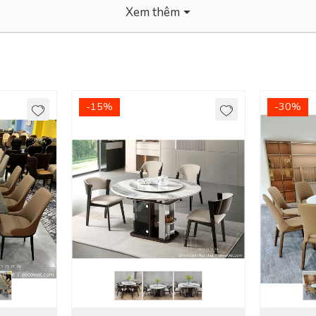
Xem thêm
-15%
-30%
 nội thành Bình Dương. - Các tỉnh khác tính phí giao Chành
ưởng thức những bữa cơm ngon và cùng nhau chuyện trò.
Bàn ghế ăn 
việc chọn lựa chất liệu và mẫu thiết kế. Ghé thăm
nội thất DecoViet
b