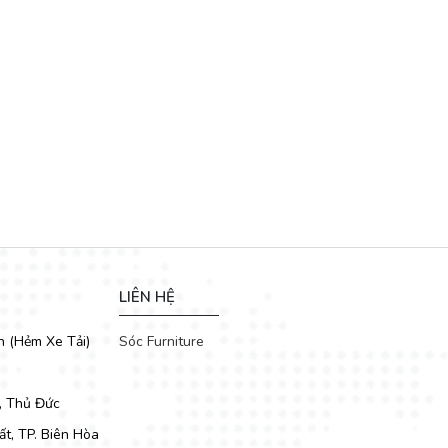
LIÊN HỆ
h (Hẻm Xe Tải)
Sóc Furniture
, Thủ Đức
t, TP. Biên Hòa