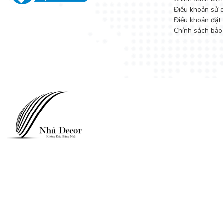
Điều khoản sử 
Điều khoản đặt 
Chính sách bảo
Decoviet chuyên cung cấp
bàn ghế ăn giá rẻ
, bàn ghế ăn nhà h
cân nhắc trước khi quyết định. Nếu bạn vẫn còn đắn đo trong vấn
Chúng tôi luôn hỗ trợ quý khách hàng nhiệt tình!