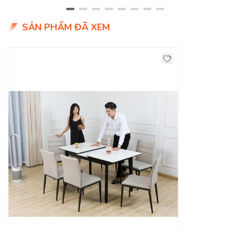
cho mình bộ bàn ghế ăn cao cấp và phù hợp túi tiền của gia
đình mình.
SẢN PHẨM ĐÃ XEM
Decoviet chuyên cung cấp
bàn ghế ăn giá rẻ
, bàn ghế ăn
nhà hàng, quán ăn, mẫu mã đẹp, chất lượng tốt, giá cả hợp lý
.... Chọn lựa bàn ăn cho gia đình là một việc hết sức quan
trọng vì thế cần phải cân nhắc trước khi quyết định. Nếu bạn