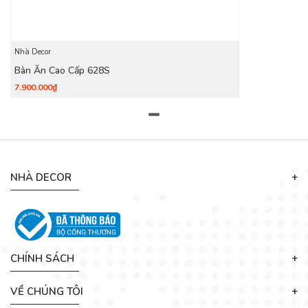
vẫn còn đắn đo trong vấn đề lựa chọn sản phẩm bàn ăn ghế
ăn phù hợp thì hãy liên hệ ngay với chúng tôi để được tư vấn
và giải đáp thắc mắc nhé.
Nhà Decor
Bàn Ăn Cao Cấp 628S
7.900.000₫
NHÀ DECOR
CHÍNH SÁCH
VỀ CHÚNG TÔI