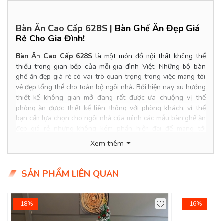
Bàn Ăn Cao Cấp 628S
|
Bàn Ghế Ăn Đẹp Giá
Rẻ Cho Gia Đình!
Bàn Ăn Cao Cấp 628S
là một món đồ nội thất không thể
thiếu trong gian bếp của mỗi gia đình Việt. Những bộ bàn
ghế ăn đẹp giá rẻ có vai trò quan trọng trong việc mang tới
vẻ đẹp tổng thể cho toàn bộ ngôi nhà. Bởi hiện nay xu hướng
thiết kế không gian mở đang rất được ưa chuộng vị thế
phòng ăn được thiết kế liên thông với phòng khách, vì thế
bạn cần lựa chọn cho ngôi nhà của mình các mẫu bàn ghế ăn
đẹp giá rẻ nhưng không kém phần hiện đại để mang tới
không gian hoàn hảo nhất. Để tìm ra được một bộ bàn ăn
Xem thêm
đẹp giá rẻ phù hợp cho nhà mình bạn cần đặt ra 3 câu hỏi:
Nên mua mẫu bàn ghế ăn hiện đại hay bàn ghế ăn tân cổ
điển? Chọn chất liệu bộ bàn ghế ăn cơm như thế nào? Dùng
SẢN PHẨM LIÊN QUAN
bàn ăn cao cấp chọn bộ bàn ăn 6 ghế hiện đại hay 4 ghế, 8
ghế, 10 ghế? Hình dáng kích thước tối đa của bàn ăn là bao
nhiêu?...
-18%
-16%
Product Info