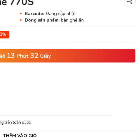
hế 770S
Barcode:
Đang cập nhật
Dòng sản phẩm:
bàn ghế ăn
42%
13
31
iờ
Phút
Giây
ng trên toàn quốc
THÊM VÀO GIỎ