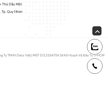
Tp Thủ Dầu Một
, Tp. Quy Nhơn
ng Ty TNHH Deco Việt | MST 0313164704 Sở Kế Hoạch Và Đầu Tư TPHCM
vẻ đẹp sang trọng nền nã cho căn bếp của bạn.