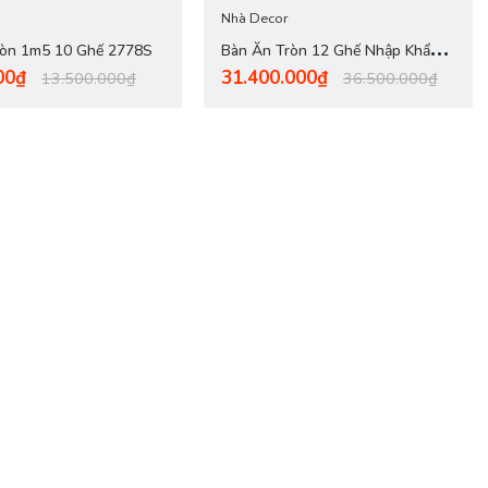
Nhà Decor
ròn 1m5 10 Ghế 2778S
Bàn Ăn Tròn 12 Ghế Nhập Khẩu
00₫
31.400.000₫
2785S
13.500.000₫
36.500.000₫