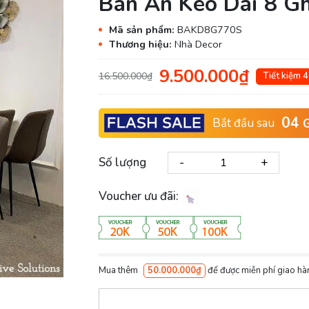
Bàn Ăn Kéo Dài 8 G
Mã sản phẩm:
BAKD8G770S
Thương hiệu:
Nhà Decor
9.500.000₫
16.500.000₫
Tiết kiệm 
04
Bắt đầu sau
G
-
+
Số lượng
Voucher ưu đãi:
Mua thêm
50.000.000₫
để được miễn phí giao hà