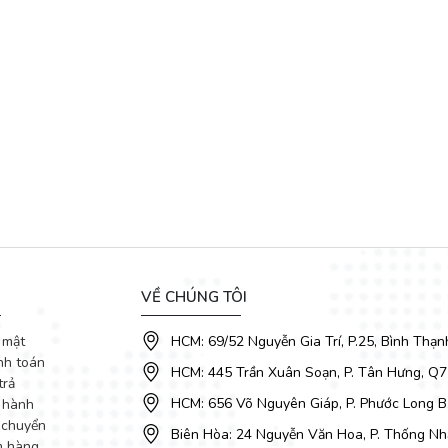
 mở rộng có kích thước 2m3, rộng rãi vừa vặn bộ 6 ghế hoặc 8 ghế ăn 
VỀ CHÚNG TÔI
 mật
HCM: 69/52 Nguyễn Gia Trí, P.25, Bình Thạn
nh toán
HCM: 445 Trần Xuân Soạn, P. Tân Hưng, Q7
trả
HCM: 656 Võ Nguyên Giáp, P. Phước Long B
 hành
 chuyển
Biên Hòa: 24 Nguyễn Văn Hoa, P. Thống Nhấ
m hàng