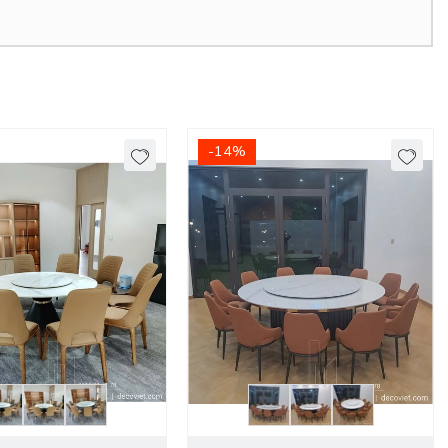
-14%
, vừa sang trọng lại dễ sử dụng và tuổi thọ cao. Phần chân bàn