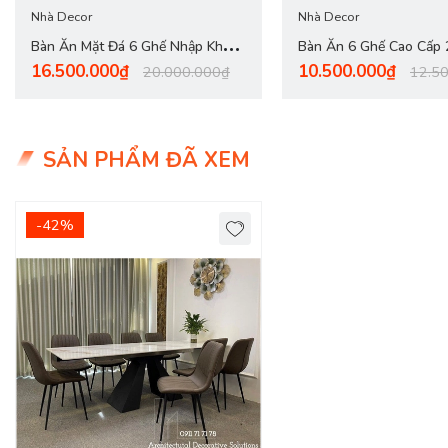
Nhà Decor
Nhà Decor
Bàn Ăn Mặt Đá 6 Ghế Nhập Khẩu
Bàn Ăn 6 Ghế Cao Cấp
16.500.000₫
10.500.000₫
2818S
20.000.000₫
12.5
SẢN PHẨM ĐÃ XEM
-42%