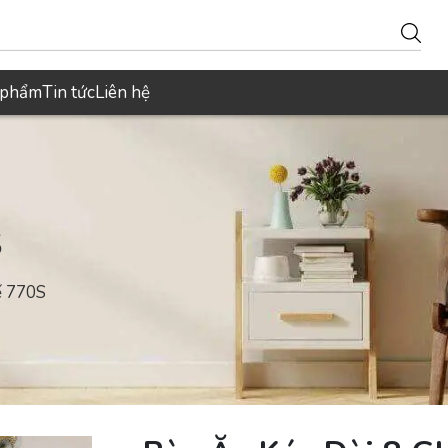
 phẩm
Tin tức
Liên hệ
S
ế 770S