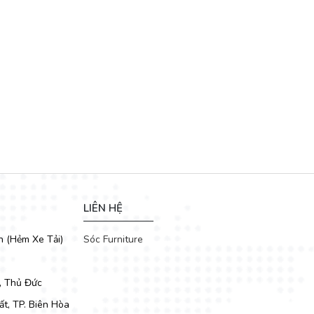
cao cấp.
LIÊN HỆ
h (Hẻm Xe Tải)
Sóc Furniture
, Thủ Đức
t, TP. Biên Hòa