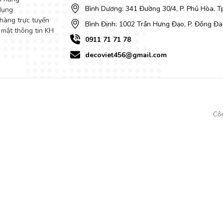
Bình Dương: 341 Đường 30/4, P. Phú Hòa, 
dụng
hàng trực tuyến
Bình Định: 1002 Trần Hưng Đạo, P. Đống Đa
 mật thông tin KH
0911 71 71 78
decoviet456@gmail.com
Cô
ổi bật, êm ái. Sự phối hợp màu sắc ghế ăn một cách hài hòa tạo nên 