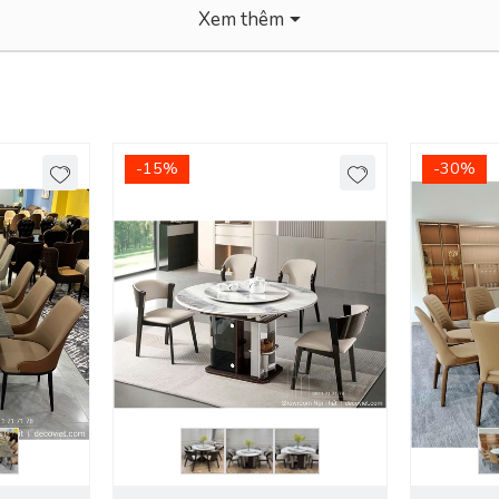
Xem thêm
-15%
-30%
a, nội thành Bình Dương.
!
ắt và mặt đá cao cấp. Chất liệu này vừa mang đến phong cách hiện đại
m dễ dàng lau chùi, vân đá cực kỳ sang trọng và hiện đại.