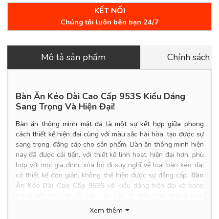
KẾT NỐI
Chúng tôi luôn bên bạn 24/7
Mô tả sản phẩm
Chính sách 
Bàn Ăn Kéo Dài Cao Cấp 953S Kiểu Dáng
Sang Trọng Và Hiện Đại!
Bàn ăn thông minh mặt đá là một sự kết hợp giữa phong
cách thiết kế hiện đại cùng với màu sắc hài hòa, tạo được sự
sang trọng, đẳng cấp cho sản phẩm. Bàn ăn thông minh hiện
nay đã được cải tiến, với thiết kế linh hoạt, hiện đại hơn, phù
hợp với mọi gia đình, xóa bỏ đi suy nghĩ về loại bàn kéo dài
có thiết kế đơn giản, không thể hiện được sự đẳng cấp.
Bàn
Ăn Kéo Dài Cao Cấp 953S
với kiểu dáng hiện đại và sang
trọng kết hợp với vật liệu cao cấp tô điểm cho không gian
phòng bếp của bạn thêm phần nổi bật.
Xem thêm