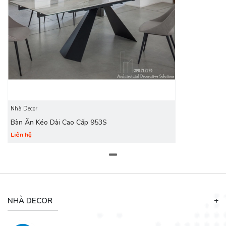
Nhà Decor
Bàn Ăn Kéo Dài Cao Cấp 953S
Liên hệ
Bàn Ăn Thông Minh
là sản phẩm được thiết có thể kéo dài
để tăng diện tích sử dụng khi cần. Đồng thời khi không có
nhu cầu sử dụng thì có thể thu ngắn lại giúp tiết kiệm diện
tích cho căn hộ 1 cách tối đa.
Sử dụng mẫu bàn ăn thông
minh bạn sẽ thấy không gian sống của gia đình mở rộng hơn,
NHÀ DECOR
đồng thời có nhiều diện tích để bài trí nội thất khác.