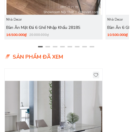
Nhà Decor
Nhà Decor
Bàn Ăn Mặt Đá 6 Ghế Nhập Khẩu 2818S
Bàn Ăn 6 Gh
16.500.000₫
10.500.000₫
20.000.000₫
SẢN PHẨM ĐÃ XEM