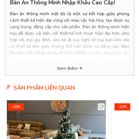
Bàn Ăn Thông Minh Nhập Khẩu Cao Cấp!
Bàn ăn thông minh mặt đá là một sự kết hợp giữa phong
cách thiết kế hiện đại cùng với màu sắc hài hòa, tạo được sự
sang trọng, đẳng cấp cho sản phẩm. Bàn ăn thông minh hiện
nay đã được cải tiến, với thiết kế linh hoạt, hiện đại hơn, phù
hợp với mọi gia đình, xóa bỏ đi suy nghĩ về loại bàn kéo dài
có thiết kế đơn giản, không thể hiện được sự đẳng cấp.
Bàn
Ăn Kéo Dài Nhập Khẩu 8 Ghế 1081S
với kiểu dáng hiện đại
và sang trọng kết hợp với vật liệu cao cấp tô điểm cho không
gian phòng bếp của bạn thêm phần nổi bật.
Xem thêm
Product Info
SẢN PHẨM LIÊN QUAN
Kích thước bàn: 1.6/2.3*0.9*0.75m
Chất liệu: Chân sắt mặt đá ceramic cao cấp.
Giá bàn KM: 14.500.000đ (Giá gốc: 18.500.000đ)
Giá ghế KM: 1.250.000đ/Cái
-18%
-16%
Giá trọn bộ 8 ghế: 24.500.000đ
Tình trạng: Hàng mới - còn hàng.
Giao Hàng Miễn Phí