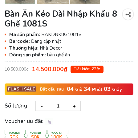
Bàn Ăn Kéo Dài Nhập Khẩu 8
Ghế 1081S
Mã sản phẩm:
BAKDNK8G1081S
Barcode:
Đang cập nhật
Thương hiệu:
Nhà Decor
Dòng sản phẩm:
bàn ghế ăn
14.500.000₫
18.500.000₫
Tiết kiệm 22%
04
34
02
Bắt đầu sau
Giờ
Phút
Giây
Số lượng
-
+
Voucher ưu đãi: