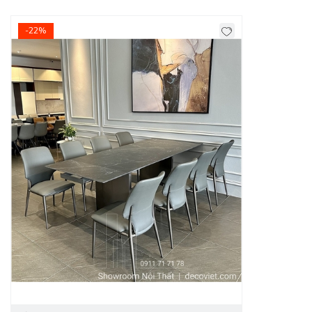
-22%
Bàn Ăn Thông Minh
là sản phẩm được thiết có thể kéo dài
để tăng diện tích sử dụng khi cần. Đồng thời khi không có
nhu cầu sử dụng thì có thể thu ngắn lại giúp tiết kiệm diện
tích cho căn hộ 1 cách tối đa.
Sử dụng mẫu bàn ăn thông
minh bạn sẽ thấy không gian sống của gia đình mở rộng hơn,
đồng thời có nhiều diện tích để bài trí nội thất khác.