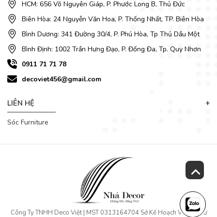
HCM: 656 Võ Nguyên Giáp, P. Phước Long B, Thủ Đức
Biên Hòa: 24 Nguyễn Văn Hoa, P. Thống Nhất, TP. Biên Hòa
Bình Dương: 341 Đường 30/4, P. Phú Hòa, Tp Thủ Dầu Một
Bình Định: 1002 Trần Hưng Đạo, P. Đống Đa, Tp. Quy Nhơn
0911 71 71 78
decoviet456@gmail.com
LIÊN HỆ
Sóc Furniture
Công Ty TNHH Deco Việt | MST 0313164704 Sở Kế Hoạch Và Đầu Tư