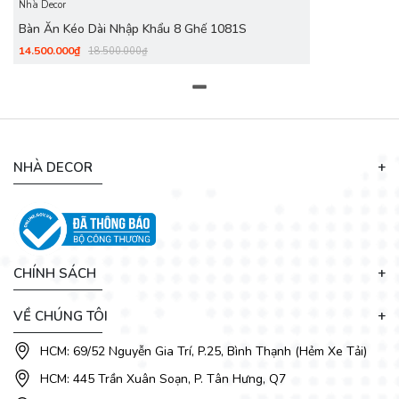
Nhà Decor
Bàn Ăn Kéo Dài Nhập Khẩu 8 Ghế 1081S
14.500.000₫
18.500.000₫
NHÀ DECOR
Bàn ăn được thiết kế mở rộng theo cách thức trượt ngang
CHÍNH SÁCH
nhờ hệ thống ray trượt được trang bị ở mặt bàn giúp bạn có
thể kéo dài mặt bàn về 2 phía, tăng thêm không gian ngồi
lên đến 12 người. Chính vì thế, bạn có thể dễ dàng xếp thêm
VỀ CHÚNG TÔI
ghế ngồi khi có khách ghé thăm nhà.
HCM: 69/52 Nguyễn Gia Trí, P.25, Bình Thạnh (Hẻm Xe Tải)
HCM: 445 Trần Xuân Soạn, P. Tân Hưng, Q7