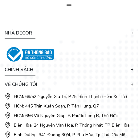
Bàn ăn được thiết kế mở rộng theo cách thức trượt ngang
nhờ hệ thống ray trượt được trang bị ở mặt bàn giúp bạn có
NHÀ DECOR
thể kéo dài mặt bàn về 2 phía, tăng thêm không gian ngồi.
Chính vì thế, bạn có thể dễ dàng xếp thêm ghế ngồi khi có
khách ghé thăm nhà.
CHÍNH SÁCH
VỀ CHÚNG TÔI
HCM: 69/52 Nguyễn Gia Trí, P.25, Bình Thạnh (Hẻm Xe Tải)
HCM: 445 Trần Xuân Soạn, P. Tân Hưng, Q7
HCM: 656 Võ Nguyên Giáp, P. Phước Long B, Thủ Đức
Biên Hòa: 24 Nguyễn Văn Hoa, P. Thống Nhất, TP. Biên Hòa
Bình Dương: 341 Đường 30/4, P. Phú Hòa, Tp Thủ Dầu Một