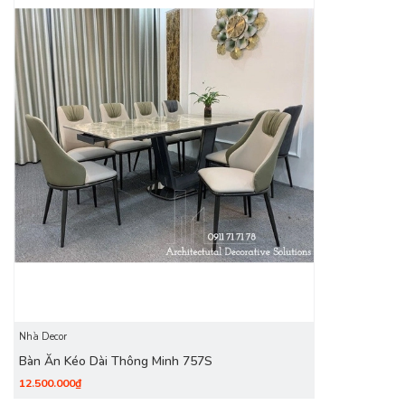
Với các không gian phòng bếp nhỏ hạn chế về diện tích,
trong khi gia đình lại đông người, thì khách hàng có xu
hướng tìm kiếm các mẫu bàn ăn thông minh kéo dài hơn. Bàn
ăn thông minh kéo dài là mẫu bàn ăn thông minh mở rộng,
chúng được thiết kế nhằm mục đích tăng thêm diện tích mặt
bàn ăn khi có thêm người ngồi.
Nhà Decor
Bàn Ăn Kéo Dài Thông Minh 757S
12.500.000₫