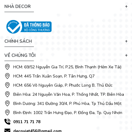
Sở hữu dáng chữ nhật với 4 cạnh vuông vức, tuy nhiên tại
NHÀ DECOR
các góc cạnh của mẫu bàn ăn mặt đá đều được được mài bo
cạnh nhỏ nhằm loại bỏ góc cạnh sắc nhọn. Chân trụ thiết kế
lạ mắt đem lại vẻ đẹp vững chắc cho bộ bàn ăn này.
CHÍNH SÁCH
VỀ CHÚNG TÔI
HCM: 69/52 Nguyễn Gia Trí, P.25, Bình Thạnh (Hẻm Xe Tải)
HCM: 445 Trần Xuân Soạn, P. Tân Hưng, Q7
HCM: 656 Võ Nguyên Giáp, P. Phước Long B, Thủ Đức
Biên Hòa: 24 Nguyễn Văn Hoa, P. Thống Nhất, TP. Biên Hòa
Bình Dương: 341 Đường 30/4, P. Phú Hòa, Tp Thủ Dầu Một
Bình Định: 1002 Trần Hưng Đạo, P. Đống Đa, Tp. Quy Nhơn
0911 71 71 78
decoviet456@gmail.com