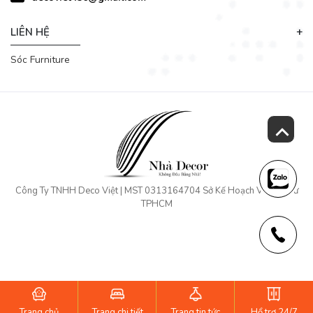
LIÊN HỆ
Sóc Furniture
Công Ty TNHH Deco Việt | MST 0313164704 Sở Kế Hoạch Và Đầu Tư
TPHCM
Trang chủ
Trang chi tiết
Trang tin tức
Hổ trợ 24/7