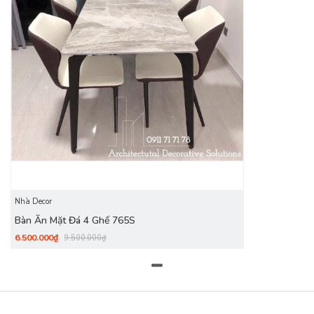
của DecoViet vẫn luôn nhận được sự quan tâm chú ý của rất
nhiều khách hàng.
Nhà Decor
Bàn Ăn Mặt Đá 4 Ghế 765S
6.500.000₫
9.500.000₫