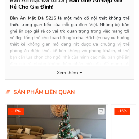
Bàn Ăn Mặt Đá 521S
|
Bàn Ghế Ăn Đẹp Giá
Rẻ Cho Gia Đình!
Bàn Ăn Mặt Đá 521S
là một món đồ nội thất không thể
thiếu trong gian bếp của mỗi gia đình Việt. Những bộ bàn
ghế ăn đẹp giá rẻ có vai trò quan trọng trong việc mang tới
vẻ đẹp tổng thể cho toàn bộ ngôi nhà. Bởi hiện nay xu hướng
thiết kế không gian mở đang rất được ưa chuộng vị thế
phòng ăn được thiết kế liên thông với phòng khách, vì thế
bạn cần lựa chọn cho ngôi nhà của mình các mẫu bàn ghế ăn
đẹp giá rẻ nhưng không kém phần hiện đại để mang tới
không gian hoàn hảo nhất. Để tìm ra được một bộ bàn ăn
Xem thêm
đẹp giá rẻ phù hợp cho nhà mình bạn cần đặt ra 3 câu hỏi:
Nên mua mẫu bàn ghế ăn hiện đại hay bàn ghế ăn tân cổ
điển? Chọn chất liệu bộ bàn ghế ăn cơm như thế nào? Dùng
SẢN PHẨM LIÊN QUAN
bàn ăn cao cấp chọn bộ bàn ăn 6 ghế hiện đại hay 4 ghế, 8
ghế, 10 ghế? Hình dáng kích thước tối đa của bàn ăn là bao
nhiêu?...
-18%
-16%
Product Info
Kích thước bàn
:
1.4*0.8*0.75m