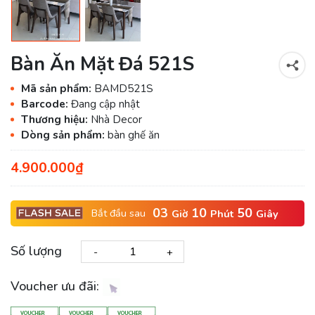
Bàn Ăn Mặt Đá 521S
Mã sản phẩm:
BAMD521S
Barcode:
Đang cập nhật
Thương hiệu:
Nhà Decor
Dòng sản phẩm:
bàn ghế ăn
4.900.000₫
03
10
49
Bắt đầu sau
Giờ
Phút
Giây
Số lượng
-
+
Voucher ưu đãi: