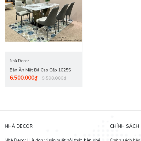
Nhà Decor
Bàn Ăn Mặt Đá Cao Cấp 1025S
6.500.000₫
9.500.000₫
Điểm nhấn của mẫu bàn ăn gia đình chính là dáng chân cách điệu
dáng chân cân đối giúp việc kê đặt ghế ăn dễ dàng và gọn gàng 
NHÀ DECOR
CHÍNH SÁCH
Là một trong những mẫu bàn ăn đẹp được yêu thích nhất tại
De
dáng bàn ăn này còn có thể kết hợp với mặt bàn đá giúp không gi
Nhà Decor | Là đơn vị sản xuất nội thất, bàn ghế
Chính sách bảo