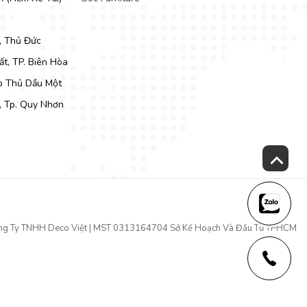
, Thủ Đức
t, TP. Biên Hòa
Tp Thủ Dầu Một
, Tp. Quy Nhơn
ng Ty TNHH Deco Việt | MST 0313164704 Sở Kế Hoạch Và Đầu Tư TPHCM