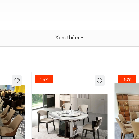
Xem thêm
-15%
-30%
Biên Hoà, TDM Bình Dương
Thông Minh!
liệu này vừa mang đến phong cách hiện đại, vừa sang trọng lại dễ sử d
 trọng.