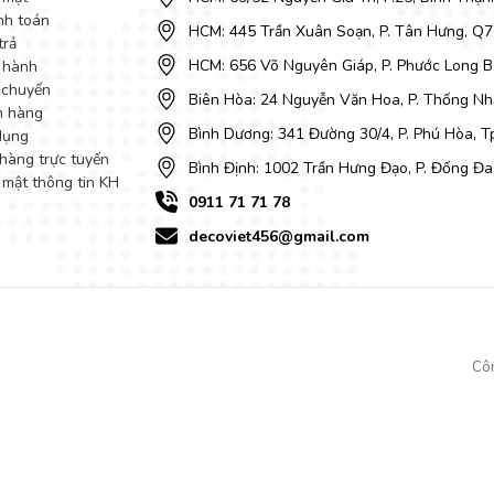
nh toán
HCM: 445 Trần Xuân Soạn, P. Tân Hưng, Q7
trả
HCM: 656 Võ Nguyên Giáp, P. Phước Long B
 hành
 chuyển
Biên Hòa: 24 Nguyễn Văn Hoa, P. Thống Nhấ
m hàng
Bình Dương: 341 Đường 30/4, P. Phú Hòa, 
dụng
hàng trực tuyến
Bình Định: 1002 Trần Hưng Đạo, P. Đống Đa
 mật thông tin KH
0911 71 71 78
decoviet456@gmail.com
Cô