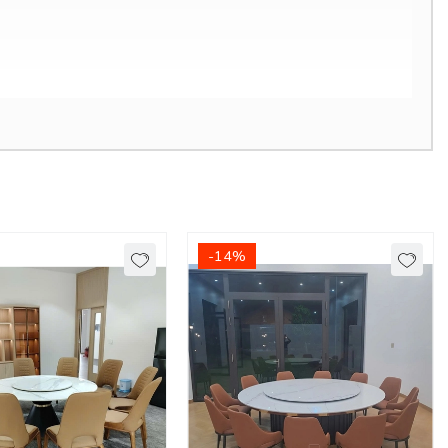
-14%
ụng và tuổi thọ cao. Phần mặt đá sử dụng đá ceramic nhập cao cấp