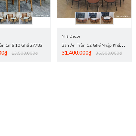
Nhà Decor
ròn 1m5 10 Ghế 2778S
Bàn Ăn Tròn 12 Ghế Nhập Khẩu
00₫
31.400.000₫
2785S
13.500.000₫
36.500.000₫