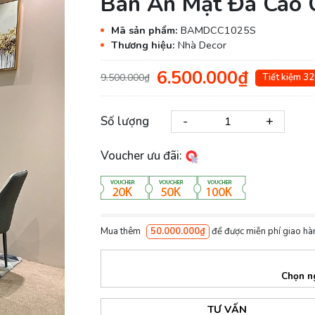
Bàn Ăn Mặt Đá Cao 
Mã sản phẩm:
BAMDCC1025S
Thương hiệu:
Nhà Decor
6.500.000₫
9.500.000₫
Tiết kiệm 3
-
+
Số lượng
Voucher ưu đãi:
Mua thêm
50.000.000₫
để được miễn phí giao hà
Chọn n
TƯ VẤN