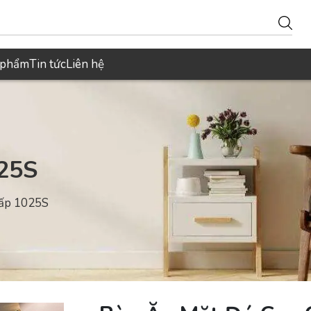
 phẩm
Tin tức
Liên hệ
25S
Cấp 1025S