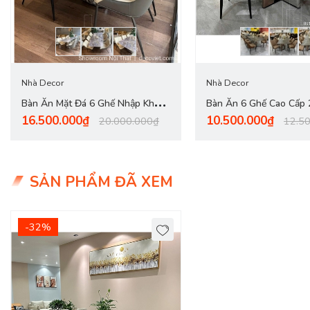
Nhà Decor
Nhà Decor
Bàn Ăn Mặt Đá 6 Ghế Nhập Khẩu
Bàn Ăn 6 Ghế Cao Cấp
16.500.000₫
10.500.000₫
2818S
20.000.000₫
12.5
SẢN PHẨM ĐÃ XEM
-32%