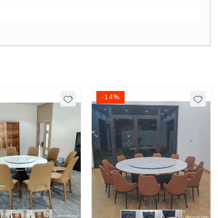
-14%
thì DecoViet tin rằng
Bàn Ăn Mặt Đá Giá Rẻ 748S
chính là sản
n vượt trội. Đây là thiết kế được ưu chuộng và bán chạy nhất năm