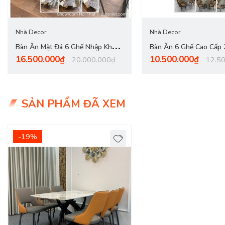
Nhà Decor
Nhà Decor
Bàn Ăn Mặt Đá 6 Ghế Nhập Khẩu
Bàn Ăn 6 Ghế Cao Cấp
16.500.000₫
10.500.000₫
2818S
20.000.000₫
12.5
SẢN PHẨM ĐÃ XEM
-19%