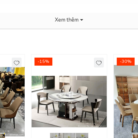
Xem thêm
-15%
-30%
Biên Hoà, TDM Bình Dương
Bếp
!
 dễ sử dụng, cứng cáp, bền chắc, tối giản nhưng phải có điểm nhấn, 
 năng sử dụng tiện nghi, thiết kế sang trọng, chất lượng cao và độ bề