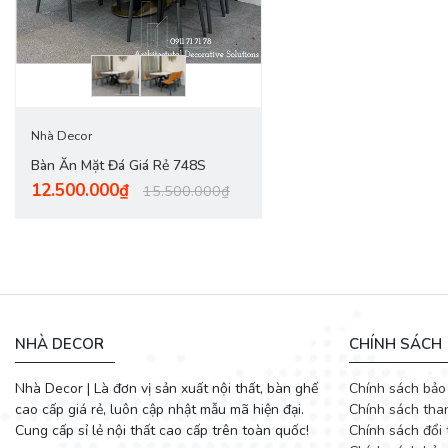
Bàn ăn mặt đá được đánh giá rất cao về chất lượng, mẫu mã đẹp
điểm nhấn hoàn hảo cho căn bếp nhà bạn.
Nhà Decor
Bàn Ăn Mặt Đá Giá Rẻ 748S
12.500.000₫
15.500.000₫
NHÀ DECOR
CHÍNH SÁCH
Nhà Decor | Là đơn vị sản xuất nội thất, bàn ghế
Chính sách bảo
cao cấp giá rẻ, luôn cập nhật mẫu mã hiện đại.
Chính sách tha
Cung cấp sỉ lẻ nội thất cao cấp trên toàn quốc!
Chính sách đổi 