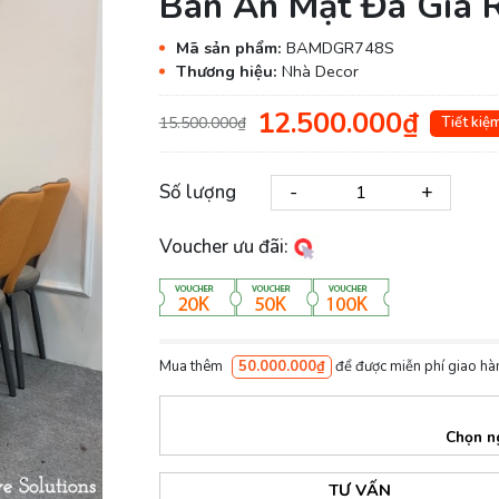
Bàn Ăn Mặt Đá Giá 
Mã sản phẩm:
BAMDGR748S
Thương hiệu:
Nhà Decor
12.500.000₫
15.500.000₫
Tiết ki
-
+
Số lượng
Voucher ưu đãi:
Mua thêm
50.000.000₫
để được miễn phí giao hà
Chọn n
TƯ VẤN