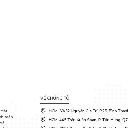
 và sang trọng. Đây là một lựa chọn vô cùng tinh tế. Bộ
bàn ăn mặt
VỀ CHÚNG TÔI
 mật
HCM: 69/52 Nguyễn Gia Trí, P.25, Bình Thạn
nh toán
HCM: 445 Trần Xuân Soạn, P. Tân Hưng, Q7
trả