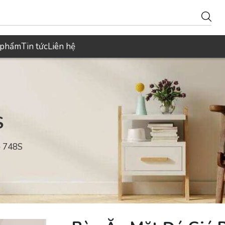
 phẩm
Tin tức
Liên hệ
S
ẻ 748S