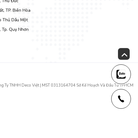
, Thủ Đức
t, TP. Biên Hòa
Tp Thủ Dầu Một
, Tp. Quy Nhơn
ng Ty TNHH Deco Việt | MST 0313164704 Sở Kế Hoạch Và Đầu Tư TPHCM
t đá nhập, và 6 ghế nệm cao cấp chắc chắn sẽ làm quý khách hài