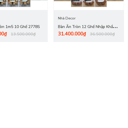
Nhà Decor
ròn 1m5 10 Ghế 2778S
Bàn Ăn Tròn 12 Ghế Nhập Khẩu
00₫
31.400.000₫
2785S
13.500.000₫
36.500.000₫