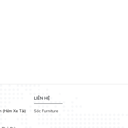
 đá
chữ nhật sang trọng, kết hợp cùng bộ 6 ghế ăn cao cấp sẽ là
LIÊN HỆ
h (Hẻm Xe Tải)
Sóc Furniture