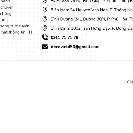
HCM: 656 Võ Nguyên Giáp, P. Phước Long B
 hành
 chuyển
Biên Hòa: 24 Nguyễn Văn Hoa, P. Thống Nhấ
m hàng
Bình Dương: 341 Đường 30/4, P. Phú Hòa, 
dụng
hàng trực tuyến
Bình Định: 1002 Trần Hưng Đạo, P. Đống Đa
 mật thông tin KH
0911 71 71 78
decoviet456@gmail.com
Cô
tốt nhất của khách hàng sau khi sử dụng. Bộ bàn ăn với chân inox, mặ