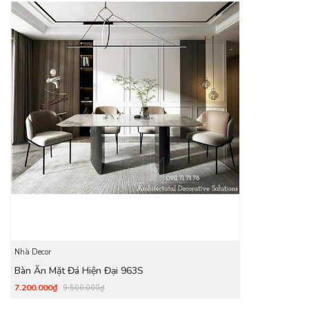
của DecoViet vẫn luôn nhận được sự quan tâm chú ý của rất
nhiều khách hàng.
Nhà Decor
Bàn Ăn Mặt Đá Hiện Đại 963S
7.200.000₫
9.500.000₫