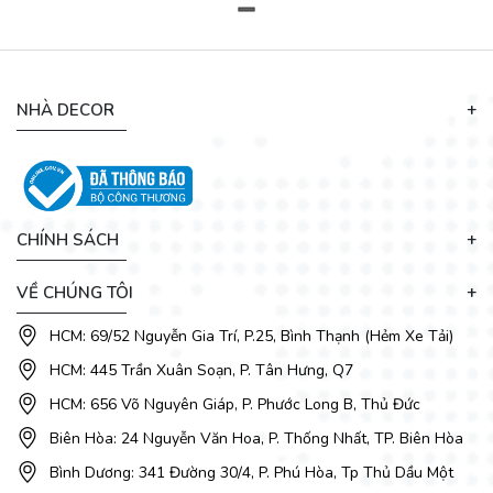
Sở hữu dáng chữ nhật với 4 cạnh vuông vức, tuy nhiên tại
các góc cạnh của mẫu bàn ăn mặt đá đều được được mài bo
cạnh nhỏ nhằm loại bỏ góc cạnh sắc nhọn. Chân trụ thiết kế
lạ mắt đem lại vẻ đẹp vững chắc cho bộ bàn ăn này.
NHÀ DECOR
CHÍNH SÁCH
VỀ CHÚNG TÔI
HCM: 69/52 Nguyễn Gia Trí, P.25, Bình Thạnh (Hẻm Xe Tải)
HCM: 445 Trần Xuân Soạn, P. Tân Hưng, Q7
HCM: 656 Võ Nguyên Giáp, P. Phước Long B, Thủ Đức
Biên Hòa: 24 Nguyễn Văn Hoa, P. Thống Nhất, TP. Biên Hòa
Bình Dương: 341 Đường 30/4, P. Phú Hòa, Tp Thủ Dầu Một