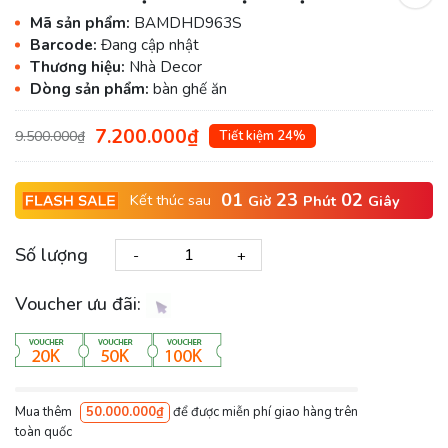
Mã sản phẩm:
BAMDHD963S
Barcode:
Đang cập nhật
Thương hiệu:
Nhà Decor
Dòng sản phẩm:
bàn ghế ăn
7.200.000₫
9.500.000₫
Tiết kiệm 24%
01
23
01
Kết thúc sau
Giờ
Phút
Giây
Số lượng
-
+
Voucher ưu đãi:
Mua thêm
50.000.000₫
để được miễn phí giao hàng trên
toàn quốc