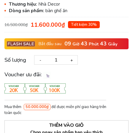
Thương hiệu:
Nhà Decor
Dòng sản phẩm:
bàn ghế ăn
11.600.000₫
16.500.000₫
Tiết kiệm 30%
09
43
42
Bắt đầu sau
Giờ
Phút
Giây
Số lượng
-
+
Voucher ưu đãi:
Mua thêm
50.000.000₫
để được miễn phí giao hàng trên
toàn quốc
THÊM VÀO GIỎ
Chọn ngay sản phẩm bạn yêu thích