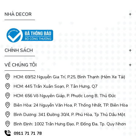
Bàn ăn được thiết kế mở rộng theo cách thức trượt ngang
nhờ hệ thống ray trượt được trang bị ở mặt bàn giúp bạn có
NHÀ DECOR
thể kéo dài mặt bàn về 2 phía, tăng thêm không gian ngồi.
Chính vì thế, bạn có thể dễ dàng xếp thêm ghế ngồi khi có
khách ghé thăm nhà.
CHÍNH SÁCH
VỀ CHÚNG TÔI
HCM: 69/52 Nguyễn Gia Trí, P.25, Bình Thạnh (Hẻm Xe Tải)
HCM: 445 Trần Xuân Soạn, P. Tân Hưng, Q7
HCM: 656 Võ Nguyên Giáp, P. Phước Long B, Thủ Đức
Biên Hòa: 24 Nguyễn Văn Hoa, P. Thống Nhất, TP. Biên Hòa
Bình Dương: 341 Đường 30/4, P. Phú Hòa, Tp Thủ Dầu Một
Bình Định: 1002 Trần Hưng Đạo, P. Đống Đa, Tp. Quy Nhơn
0911 71 71 78