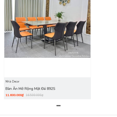
Bạn muốn tìm bộ
bàn ăn thông minh
có thể thay đổi diện
tích mặt bàn một cách linh hoạt phù hợp với những gia đình
có số người sử dụng linh động?
Bàn Ăn Mở Rộng Mặt Đá
892S
có thể kéo dài được 2.3m và thu về nhỏ nhất là 1.6m,
chính vì vậy đây là 1 sản phẩm rất tiết kiệm diện tích cho căn
hộ.
Nhà Decor
Bàn Ăn Mở Rộng Mặt Đá 892S
11.600.000₫
16.500.000₫