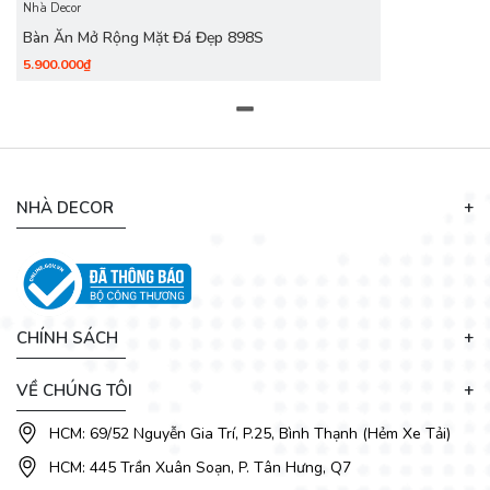
Nhà Decor
Bàn Ăn Mở Rộng Mặt Đá Đẹp 898S
5.900.000₫
NHÀ DECOR
CHÍNH SÁCH
VỀ CHÚNG TÔI
Là một trong những mẫu bàn ăn thông minh được yêu thích
nhất tại
DecoViet
,
Bàn Ăn Mở Rộng Mặt Đá Đẹp 897S
dễ
HCM: 69/52 Nguyễn Gia Trí, P.25, Bình Thạnh (Hẻm Xe Tải)
dàng kết hợp hài hòa với các món đồ nội thất trong phòng
như thảm trải sàn, ghế ăn, tủ trang trí. Là thương hiệu bán
HCM: 445 Trần Xuân Soạn, P. Tân Hưng, Q7
bàn ghế ăn đẹp giá rẻ uy tín,
DecoViet
liên tục cập nhật các