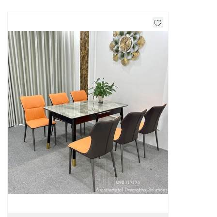
Mẫu bàn ăn đẹp sở hữu phần mặt bàn làm từ mặt đá cao
cấp kết hợp cùng chân gỗ đẹp vững chắc. Bàn ăn có thể
mở
rộng từ 1300mm thành 1600mm
tùy theo nhu cầu sử dụng
của gia chủ. Việc của bạn là chỉ cần trang bị đầy đủ số ghế
cho cả gia đình và tốt nhất là số lượng ghế nên dư ra một
chút để có thể tiếp đón các vị khách đến dùng bữa cùng gia
đình bạn.