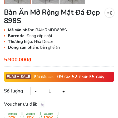
Bàn Ăn Mở Rộng Mặt Đá Đẹp
898S
Mã sản phẩm:
BAMRMDD898S
Barcode:
Đang cập nhật
Thương hiệu:
Nhà Decor
Dòng sản phẩm:
bàn ghế ăn
5.900.000₫
09
52
34
Bắt đầu sau
Giờ
Phút
Giây
Số lượng
-
+
Voucher ưu đãi: