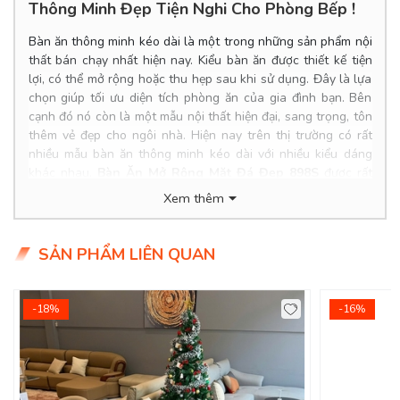
Thông Minh Đẹp Tiện Nghi Cho Phòng Bếp !
Bàn ăn thông minh kéo dài là một trong những sản phẩm nội
thất bán chạy nhất hiện nay. Kiểu bàn ăn được thiết kế tiện
lợi, có thể mở rộng hoặc thu hẹp sau khi sử dụng. Đây là lựa
chọn giúp tối ưu diện tích phòng ăn của gia đình bạn. Bên
cạnh đó nó còn là một mẫu nội thất hiện đại, sang trọng, tôn
thêm vẻ đẹp cho ngôi nhà. Hiện nay trên thị trường có rất
nhiều mẫu bàn ăn thông minh kéo dài với nhiều kiểu dáng
khác nhau.
Bàn Ăn Mở Rộng Mặt Đá Đẹp 898S
được rất
nhiều khách hàng quan tâm tại
nội thất DecoViet
bởi kiểu
Xem thêm
dáng đầy ấn tượng, mang đến vẻ đẹp tươi mới và khác biệt
hoàn toàn so với bàn ăn của các gia đình khác.
SẢN PHẨM LIÊN QUAN
Product Info
Kích thước bàn: 1.3/1.6*0.8*0.75m
Chất liệu: Chân gỗ mặt đá ceramic cao cấp.
-18%
-16%
Giá bàn: 5.900.000đ (Giá gốc: 6.900.000đ)
Giá ghế: 1.250.000đ/Cái
Giá trọn bộ: 13.400.000đ
Tình trạng: Hàng mới - còn hàng.