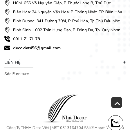
HCM: 656 Võ Nguyên Giáp, P. Phước Long B, Thủ Đức
mẫu
bàn ghế ăn đẹp
cho gia đình với kiểu dáng đa dạng
phong cách và chất lượng.
Biên Hòa: 24 Nguyễn Văn Hoa, P. Thống Nhất, TP. Biên Hòa
Bình Dương: 341 Đường 30/4, P. Phú Hòa, Tp Thủ Dầu Một
Bình Định: 1002 Trần Hưng Đạo, P. Đống Đa, Tp. Quy Nhơn
0911 71 71 78
decoviet456@gmail.com
LIÊN HỆ
Sóc Furniture
Công Ty TNHH Deco Việt | MST 0313164704 Sở Kế Hoạch Và Đầu Tư