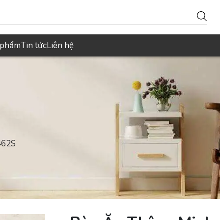
 phẩm
Tin tức
Liên hệ
462S