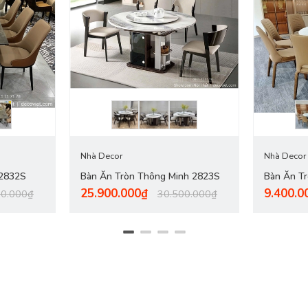
 nội thành Bình Dương. - Các tỉnh khác tính phí giao Chành
ưởng thức những bữa cơm ngon và cùng nhau chuyện trò.
Bàn ghế ăn 
việc chọn lựa chất liệu và mẫu thiết kế. Ghé thăm
nội thất DecoViet
b
Nhà Decor
Nhà Decor
 2832S
Bàn Ăn Tròn Thông Minh 2823S
Bàn Ăn T
25.900.000₫
9.400.0
00.000₫
30.500.000₫