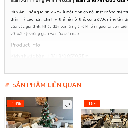
Bàn Ăn Thông Minh 462S
|
Bàn Ghế Ăn Đẹp Giá R
Bàn Ăn Thông Minh 462S
là một món đồ nội thất không thể thi
thẩm mỹ cao hơn. Chính vì thế mà nội thất cũng được nâng lên tầ
của các gia đình. Nhắc đến bàn ăn giá rẻ
khiến người ta liên t
với bất kỳ không gian và màu sơn nào.
Product Info
Kích thước bàn
:
1.2/1.8*0.85*0.75m
Chất Liệu :
chân sắt mặt đá ceramic đen.
Giá bàn: 9.500.000đ/Cái
SẢN PHẨM LIÊN QUAN
Giá ghế: 1.450.000đ/Cái
-18%
-16%
Giá trọn bộ: 18.200.000đ
Tình trạng
: Hàng mới - Còn hàng.