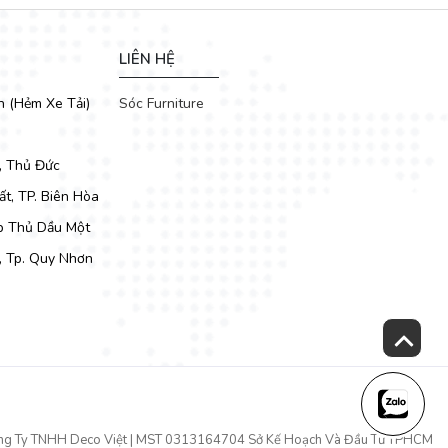
LIÊN HỆ
h (Hẻm Xe Tải)
Sóc Furniture
, Thủ Đức
t, TP. Biên Hòa
Tp Thủ Dầu Một
, Tp. Quy Nhơn
ng Ty TNHH Deco Việt | MST 0313164704 Sở Kế Hoạch Và Đầu Tư TPHCM