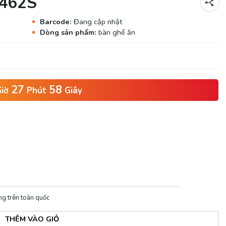
 462S
Barcode:
Đang cập nhật
Dòng sản phẩm:
bàn ghế ăn
27
56
iờ
Phút
Giây
ng trên toàn quốc
THÊM VÀO GIỎ