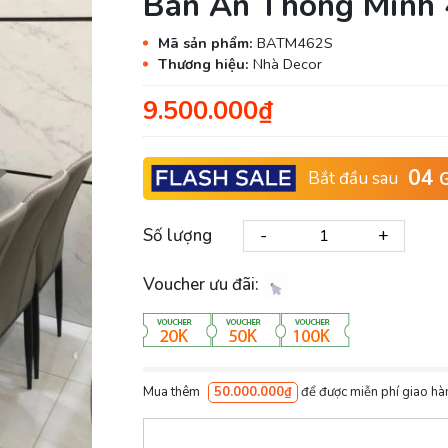
Bàn Ăn Thông Minh
Mã sản phẩm:
BATM462S
Thương hiệu:
Nhà Decor
9.500.000₫
04
Bắt đầu sau
G
-
+
Số lượng
Voucher ưu đãi:
Mua thêm
50.000.000₫
để được miễn phí giao hà