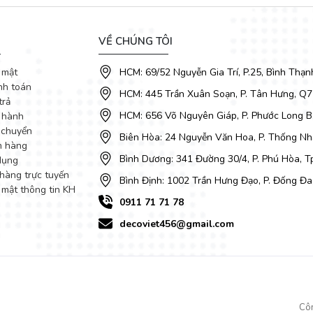
VỀ CHÚNG TÔI
 mật
HCM: 69/52 Nguyễn Gia Trí, P.25, Bình Thạn
nh toán
HCM: 445 Trần Xuân Soạn, P. Tân Hưng, Q7
trả
HCM: 656 Võ Nguyên Giáp, P. Phước Long B
 hành
 chuyển
Biên Hòa: 24 Nguyễn Văn Hoa, P. Thống Nhấ
m hàng
Bình Dương: 341 Đường 30/4, P. Phú Hòa, 
dụng
hàng trực tuyến
Bình Định: 1002 Trần Hưng Đạo, P. Đống Đa
 mật thông tin KH
0911 71 71 78
decoviet456@gmail.com
Cô