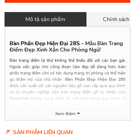
Mô tả sản phẩm
Chính sách 
Bàn Phấn Đẹp Hiện Đại 28S -
Mẫu Bàn Trang
Điểm Đẹp Xinh Xắn Cho Phòng Ngủ!
Bàn trang điểm là thứ không thể thiếu đối với các bạn gái.
Ngoài việc giúp cho công đoạn làm đẹp dễ dàng hơn, bàn
phấn trang điểm còn có tác dụng trang trí phòng và thể hiện
gu thẩm mỹ của chủ nhân.
Bàn Phấn Đẹp Hiện Đại 28S
được sản xuất với các nguyên liệu gỗ cao cấp qua quy trình
xử lý chuyên nghiệp nên bàn trang điểm gỗ tự nhiên của
DecoViet
không cong vênh và mối mọt trong qua trình sử
dụng. Thiết kế hiện đại với đa dạng mẫu mã dễ dàng lựa
chọn để phù hợp với phong cách thiết kế phòng ngủ của bạn.
Xem thêm
Product Info
Kích thước
SẢN PHẨM LIÊN QUAN
: m