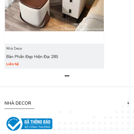
trình khuyến mãi của DecoViet luôn mang đến cho khách
hàng nhiều món quà hấp dẫn, diễn ra liên tục trong suốt thời
gian dài.
Nhà Decor
Bàn Phấn Đẹp Hiện Đại 28S
Liên hệ
NHÀ DECOR