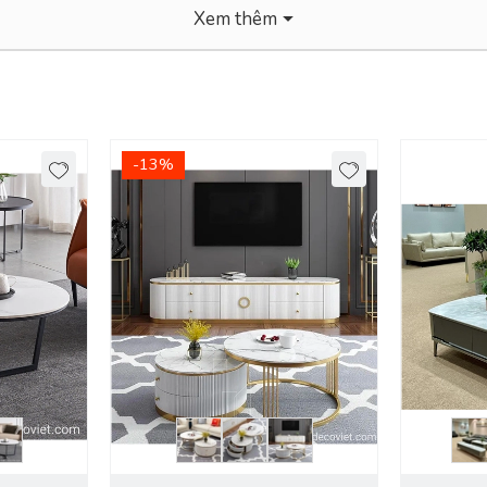
Xem thêm
-13%
 nội thành Bình Dương. - Các tỉnh khác tính phí giao Chành
 làm nên vẻ đẹp riêng biệt của phòng khách. Dưới ánh đèn lung linh nơ
ơi hàn huyên tâm sự bạn bè... Bạn không thể thiếu bộ bàn trà trong c
 với phong cách của mình, nói lên vẻ cá tính và độc đáo của riêng bạn.