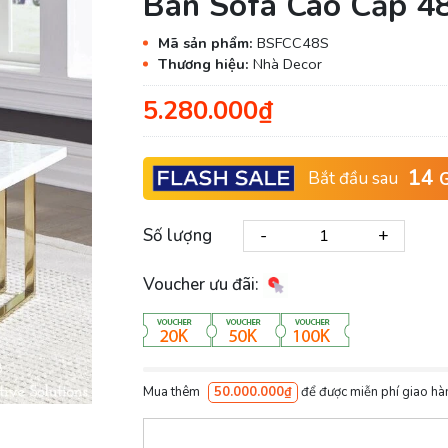
Bàn Sofa Cao Cấp 4
Mã sản phẩm:
BSFCC48S
Thương hiệu:
Nhà Decor
5.280.000₫
14
Bắt đầu sau
G
-
+
Số lượng
Voucher ưu đãi:
Mua thêm
50.000.000₫
để được miễn phí giao hà