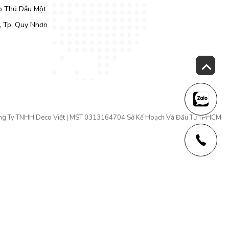
Tp Thủ Dầu Một
, Tp. Quy Nhơn
ng Ty TNHH Deco Việt | MST 0313164704 Sở Kế Hoạch Và Đầu Tư TPHCM
 cập nhật kiểu dáng thiết kế mới nhằm đáp ứng nhu cầu đa dạng