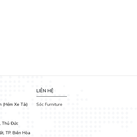
LIÊN HỆ
h (Hẻm Xe Tải)
Sóc Furniture
, Thủ Đức
t, TP. Biên Hòa