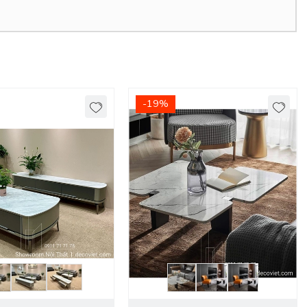
-19%
 xe do đơn vị vận chuyển báo giá.
i không gian phòng khách, bàn trà sofa là nơi quây quần gia đình
uộc sống hiện đại. Tại DecoViet, với nhiều mẫu mã
bàn sofa
bàn