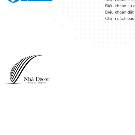
Điều khoản sử 
Điều khoản đặt 
Chính sách bảo
Những mẫu bàn trà, bàn sofa tại
nội thất DecoViet
luôn được k
của khách hàng trong thi công nội thất văn phòng, nhà ở.