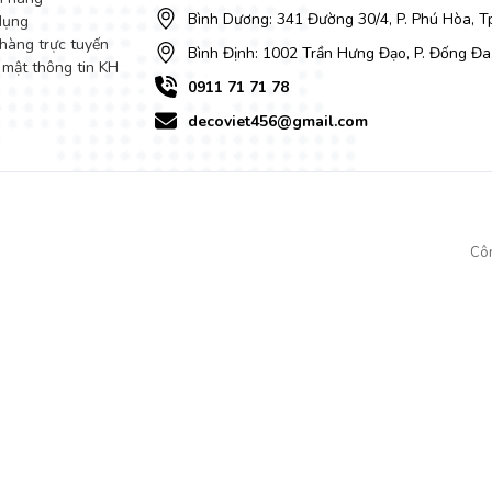
Bình Dương: 341 Đường 30/4, P. Phú Hòa, 
dụng
hàng trực tuyến
Bình Định: 1002 Trần Hưng Đạo, P. Đống Đa
 mật thông tin KH
0911 71 71 78
decoviet456@gmail.com
Cô
hách hàng quan tâm và lựa chọn cho gia đình. Các mẫu bàn sofa được