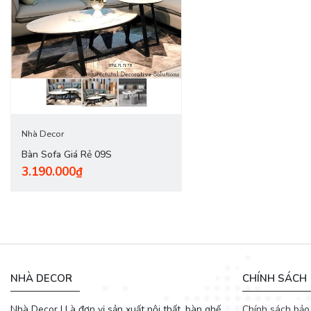
Nhà Decor
Bàn Sofa Giá Rẻ 09S
3.190.000₫
NHÀ DECOR
CHÍNH SÁCH
Nhà Decor | Là đơn vị sản xuất nội thất, bàn ghế
Chính sách bảo