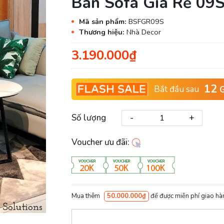
Bàn Sofa Giá Rẻ 09
Mã sản phẩm:
BSFGR09S
Thương hiệu:
Nhà Decor
3.190.000₫
12
Bắt đầu sau
G
-
+
Số lượng
Voucher ưu đãi:
Mua thêm
50.000.000₫
để được miễn phí giao hà