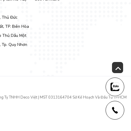
, Thủ Đức
t, TP. Biên Hòa
Tp Thủ Dầu Một
, Tp. Quy Nhơn
ng Ty TNHH Deco Việt | MST 0313164704 Sở Kế Hoạch Và Đầu Tư TPHCM