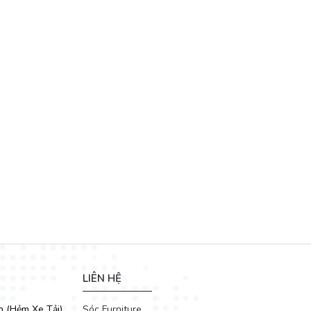
LIÊN HỆ
h (Hẻm Xe Tải)
Sóc Furniture