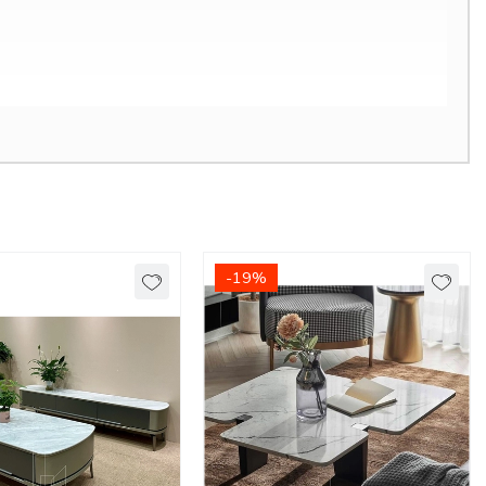
-19%
a mỗi gia chủ. Để chọn lựa được địa chỉ bán bàn sofa đẹp giá rẻ,
bàn sofa giá rẻ
được thiết kế và sản xuất tại Decoviet hầu hết sử