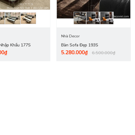
Nhà Decor
 Nhập Khẩu 177S
Bàn Sofa Đẹp 193S
00₫
5.280.000₫
6.500.000₫