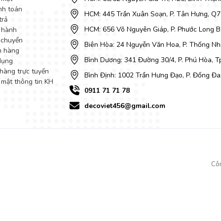
nh toán
HCM: 445 Trần Xuân Soạn, P. Tân Hưng, Q7
trả
HCM: 656 Võ Nguyên Giáp, P. Phước Long B
 hành
 chuyển
Biên Hòa: 24 Nguyễn Văn Hoa, P. Thống Nhấ
m hàng
Bình Dương: 341 Đường 30/4, P. Phú Hòa, 
dụng
hàng trực tuyến
Bình Định: 1002 Trần Hưng Đạo, P. Đống Đa
 mật thông tin KH
0911 71 71 78
decoviet456@gmail.com
Cô