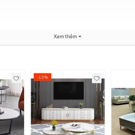
Xem thêm
a, nội thành Bình Dương.
-13%
gia đình, bàn trà mang đến sự sang trọng và thể hiện cá tính riêng củ
hiện đại sẽ giúp bạn tiết kiệm nhiều chi phí mua sắm nội thất. Các mẫu
 năng chịu nước cao).