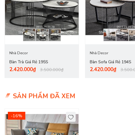
Chiếc bàn này có tác dụng kết hợp ghế sofa với nhau để tạo nên
trong mỗi gia đình.
Nhà Decor
Nhà Decor
Bàn Trà Giá Rẻ 195S
Bàn Sofa Giá Rẻ 194S
2.420.000₫
2.420.000₫
3.500.000₫
3.500.
SẢN PHẨM ĐÃ XEM
-16%