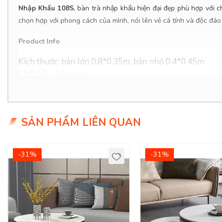
Nhập Khẩu 108S
, bàn trà nhập khẩu hiện đại đẹp phù hợp với 
chọn hợp với phong cách của mình, nói lên vẻ cá tính và độc đáo
Product Info
Kích thước: bàn lớn 0.8*0.35m, bàn nhỏ 0.4*0.45m
Chất liệu: Bàn inox.
Giá KM: 10.450.000đ
(Giá gốc 12.500.000đ)
Tình trạng: Hàng mới - Còn hàng
SẢN PHẨM LIÊN QUAN
Giao Hàng Miễn Phí
Delivery Free:
Miễn phí giao hàng tại TPHCM, Biên Hòa,
-31%
-31%
Mẫu Bàn Sofa Đẹp Nâng Tầm Đẳng Cấp Cho Ph
Bàn sofa bàn trà tinh tế luôn đi cùng bộ ghế sofa sang trọng đ
phù hợp với
công năng khác như để các vật dụng khi tiếp khách,