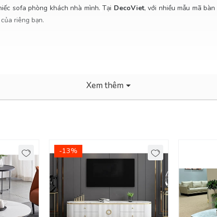
chiếc sofa phòng khách nhà mình.
Tại
DecoViet
, với nhiều mẫu mã bàn 
 của riêng bạn.
Xem thêm
 nội thành Bình Dương. - Các tỉnh khác tính phí giao Chành
-13%
òng Khách Nhà Bạn!
ể làm nên vẻ đẹp riêng biệt của phòng khách.
Ngoài việc tô thêm vẻ đẹ
 phòng khách nhỏ, tô điểm thêm cho vẻ đẹp không gian phòng khách n