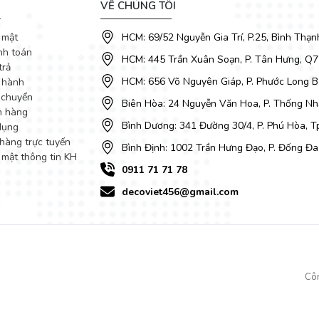
VỀ CHÚNG TÔI
 mật
HCM: 69/52 Nguyễn Gia Trí, P.25, Bình Thạn
nh toán
HCM: 445 Trần Xuân Soạn, P. Tân Hưng, Q7
trả
HCM: 656 Võ Nguyên Giáp, P. Phước Long B
 hành
 chuyển
Biên Hòa: 24 Nguyễn Văn Hoa, P. Thống Nhấ
m hàng
Bình Dương: 341 Đường 30/4, P. Phú Hòa, 
dụng
hàng trực tuyến
Bình Định: 1002 Trần Hưng Đạo, P. Đống Đa
 mật thông tin KH
0911 71 71 78
decoviet456@gmail.com
Cô