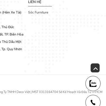
LIÊN HỆ
h (Hẻm Xe Tải)
Sóc Furniture
, Thủ Đức
t, TP. Biên Hòa
Tp Thủ Dầu Một
, Tp. Quy Nhơn
ng Ty TNHH Deco Việt | MST 0313164704 Sở Kế Hoạch Và Đầu Tư TPHCM