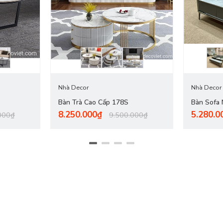
 một tổng thể thật hoàn chỉnh. Với vai trò này, bàn sofa cũng chính l
Nhà Decor
Nhà Decor
Bàn Trà Cao Cấp 178S
Bàn Sofa
8.250.000₫
5.280.0
000₫
9.500.000₫