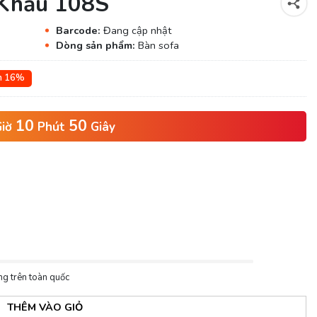
 Khẩu 108S
Barcode:
Đang cập nhật
Dòng sản phẩm:
Bàn sofa
ệm 16%
10
49
iờ
Phút
Giây
ng trên toàn quốc
THÊM VÀO GIỎ