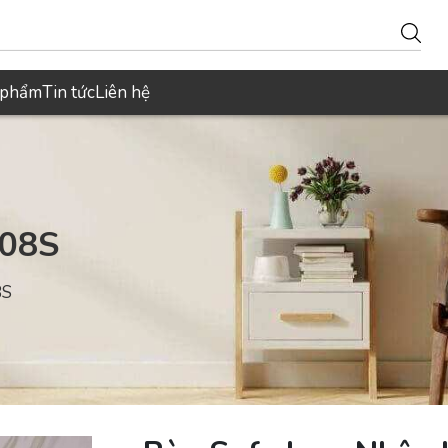
 phẩm
Tin tức
Liên hệ
108S
8S