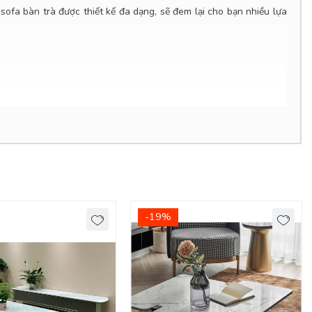
sofa bàn trà được thiết kế đa dạng, sẽ đem lại cho bạn nhiều lựa
 xe do đơn vị vận chuyển báo giá.
-19%
p cho chiếc ghế sofa tại phòng khách,
bàn sofa
còn có rất nhiều
hà bạn.