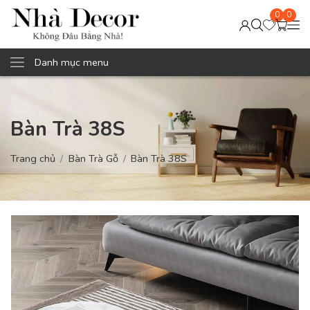
0
0
Danh mục menu
Bàn Trà 38S
Trang chủ
Bàn Trà Gỗ
Bàn Trà 38S