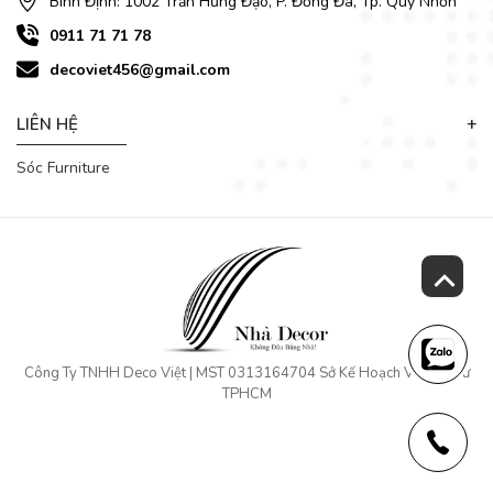
Bình Định: 1002 Trần Hưng Đạo, P. Đống Đa, Tp. Quy Nhơn
0911 71 71 78
decoviet456@gmail.com
LIÊN HỆ
Sóc Furniture
Công Ty TNHH Deco Việt | MST 0313164704 Sở Kế Hoạch Và Đầu Tư
TPHCM