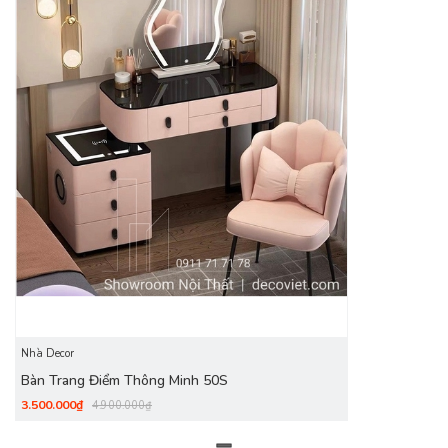
Bàn trang điểm với nhiều mẫu mã, đa dạng về kiểu dáng,
phong phú về chất liệu. Các mẫu
bàn trang điểm
tại
DecoViet không ngừng được cập nhật với nhiều phong cách
cho khách hàng nhiều sự lựa chọn. Với mong muốn đem lại
cho khách hàng những sản phẩm chất lượng với giá tốt nhất,
các chương trình khuyến mãi của DecoViet luôn mang đến
cho khách hàng nhiều món quà hấp dẫn, diễn ra liên tục
trong suốt thời gian dài.
Nhà Decor
Bàn Trang Điểm Thông Minh 50S
3.500.000₫
4.900.000₫