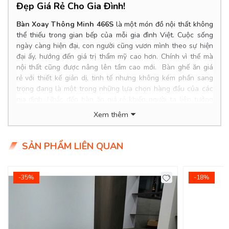
Đẹp Giá Rẻ Cho Gia Đình!
Bàn Xoay Thông Minh 466S
là một món đồ nội thất không
thể thiếu trong gian bếp của mỗi gia đình Việt. Cuộc sống
ngày càng hiện đại, con người cũng vươn mình theo sự hiện
đại ấy, hướng đến giá trị thẩm mỹ cao hơn. Chính vì thế mà
nội thất cũng được nâng lên tầm cao mới. Bàn ghế ăn giá
rẻ với thiết kế giản dị, tinh tế nhưng không kém phần sang
trọng đang là một trong những lựa chọn hàng đầu của các
gia đình. Nhắc đến bàn ăn giá rẻ
khiến người ta liên tưởng
đến những mẫu bàn ăn nhỏ gọn nhưng mang tính đa nhiệm
Xem thêm
vô cùng cao. Với những tông màu nhẹ nhàng, trang nhã dễ
dàng kết hợp với bất kỳ không gian và màu sơn nào.
SẢN PHẨM LIÊN QUAN
Product Info
Kích thước bàn
: 1.2/1.8*0.85*0.75m
-35%
-18%
Chất Liệu :
chân sắt mặt đá ceramic trắng.
Giá bàn: 9.500.000đ/Cái
Giá ghế: 1.450.000đ/Cái