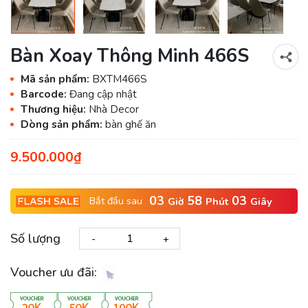
Bàn Xoay Thông Minh 466S
Mã sản phẩm:
BXTM466S
Barcode:
Đang cập nhật
Thương hiệu:
Nhà Decor
Dòng sản phẩm:
bàn ghế ăn
9.500.000₫
03
58
02
Bắt đầu sau
Giờ
Phút
Giây
Số lượng
-
+
Voucher ưu đãi: