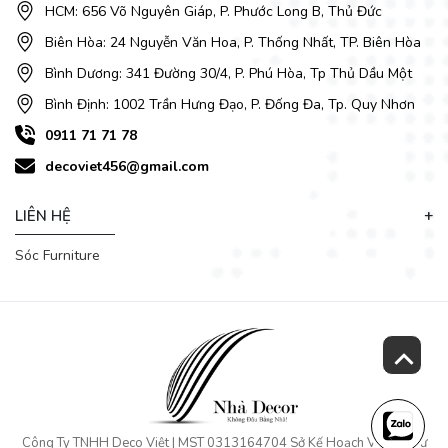
HCM: 656 Võ Nguyên Giáp, P. Phước Long B, Thủ Đức
Biên Hòa: 24 Nguyễn Văn Hoa, P. Thống Nhất, TP. Biên Hòa
Bình Dương: 341 Đường 30/4, P. Phú Hòa, Tp Thủ Dầu Một
Bình Định: 1002 Trần Hưng Đạo, P. Đống Đa, Tp. Quy Nhơn
0911 71 71 78
decoviet456@gmail.com
LIÊN HỆ
Sóc Furniture
Công Ty TNHH Deco Việt | MST 0313164704 Sở Kế Hoạch Và Đầu Tư