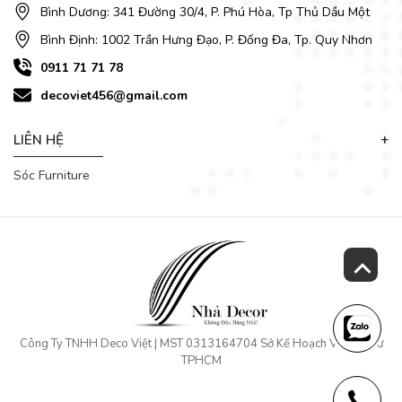
Bình Dương: 341 Đường 30/4, P. Phú Hòa, Tp Thủ Dầu Một
Bình Định: 1002 Trần Hưng Đạo, P. Đống Đa, Tp. Quy Nhơn
0911 71 71 78
decoviet456@gmail.com
LIÊN HỆ
Sóc Furniture
Công Ty TNHH Deco Việt | MST 0313164704 Sở Kế Hoạch Và Đầu Tư
Bàn ăn mặt đá được đánh giá rất cao về chất lượng, mẫu mã
TPHCM
đẹp và sang trọng. Đây là một lựa chọn vô cùng tinh tế. Bộ
bàn ăn mặt đá
chữ nhật sang trọng, kết hợp cùng bộ 6 ghế