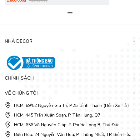
2.800.000₫
4.500.000₫
hiện đại, dễ sử dụng, cứng cáp, bền chắc, tối giản nhưng phải
có điểm nhấn, thì DecoViet tin rằng
sản phẩm
bàn ăn cao
cấp
dưới đây
chính là sản phẩm mà quý khách đang tìm
kiếm. Bàn ăn đá tại DecoViet có công năng sử dụng tiện
nghi, thiết kế sang trọng, chất lượng cao và độ bền vượt
trội. Đây là thiết kế được ưu chuộng và bán chạy nhất năm
NHÀ DECOR
nay.
CHÍNH SÁCH
VỀ CHÚNG TÔI
HCM: 69/52 Nguyễn Gia Trí, P.25, Bình Thạnh (Hẻm Xe Tải)
HCM: 445 Trần Xuân Soạn, P. Tân Hưng, Q7
HCM: 656 Võ Nguyên Giáp, P. Phước Long B, Thủ Đức
Biên Hòa: 24 Nguyễn Văn Hoa, P. Thống Nhất, TP. Biên Hòa