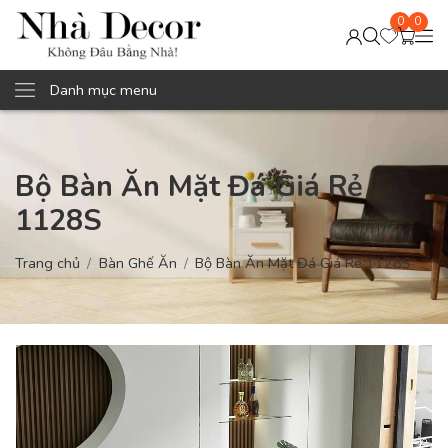
0
0
Danh mục menu
Bộ Bàn Ăn Mặt Đá Giá Rẻ
1128S
Trang chủ
Bàn Ghế Ăn
Bộ Bàn Ăn Mặt Đá Giá Rẻ 1128S