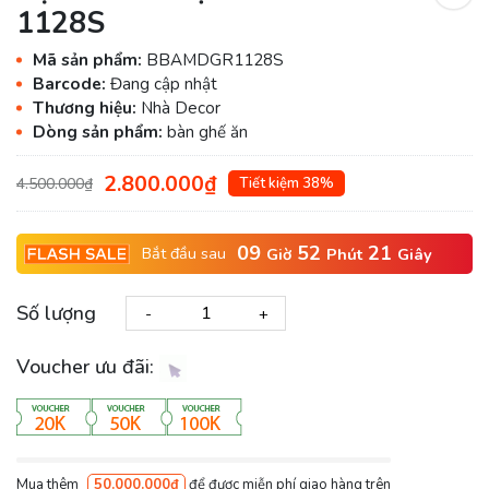
1128S
Mã sản phẩm:
BBAMDGR1128S
Barcode:
Đang cập nhật
Thương hiệu:
Nhà Decor
Dòng sản phẩm:
bàn ghế ăn
2.800.000₫
4.500.000₫
Tiết kiệm 38%
09
52
20
Bắt đầu sau
Giờ
Phút
Giây
Số lượng
-
+
Voucher ưu đãi:
Mua thêm
50.000.000₫
để được miễn phí giao hàng trên