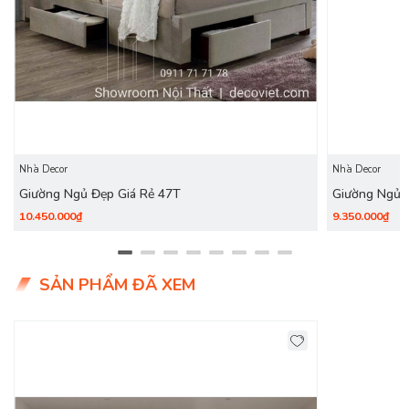
Nhà Decor
Nhà Decor
Giường Ngủ Đẹp Giá Rẻ 47T
Giường Ngủ 
10.450.000₫
9.350.000₫
SẢN PHẨM ĐÃ XEM