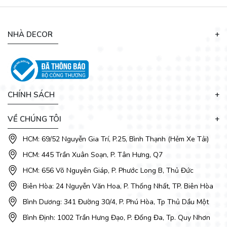
Giường ngủ không chỉ là nơi nghỉ ngơi, thư giãn mà nó còn
NHÀ DECOR
mang đến giấc ngủ ngon êm ái để tiếp năng lượng cho một
ngày mới thật sự hiệu quả trong mọi việc. Đầu tư một chiếc
giường ngủ cao cấp, hợp phong thủy cũng chính là đầu tư
chất lượng cuộc sống cho chính mình và cho cả gia đình bạn.
CHÍNH SÁCH
VỀ CHÚNG TÔI
HCM: 69/52 Nguyễn Gia Trí, P.25, Bình Thạnh (Hẻm Xe Tải)
HCM: 445 Trần Xuân Soạn, P. Tân Hưng, Q7
HCM: 656 Võ Nguyên Giáp, P. Phước Long B, Thủ Đức
Biên Hòa: 24 Nguyễn Văn Hoa, P. Thống Nhất, TP. Biên Hòa
Bình Dương: 341 Đường 30/4, P. Phú Hòa, Tp Thủ Dầu Một
Bình Định: 1002 Trần Hưng Đạo, P. Đống Đa, Tp. Quy Nhơn