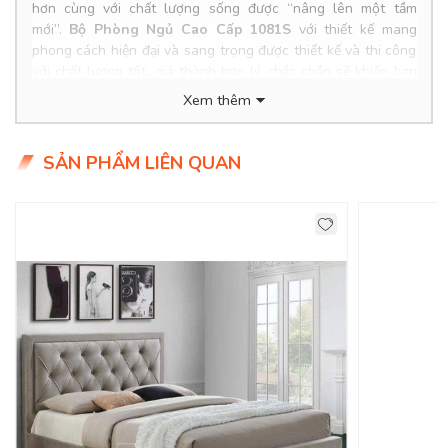
hơn cùng với chất lượng sống được “nâng lên một tầm
mới”.
Bộ Phòng Ngủ Cao Cấp 1081S
với thiết kế mang
phong cách hiện đại và sang trọng được thiết kế và thi công
với chất lượng tốt, giá thành hợp lý chắc chắn sẽ khiến bạn
hài lòng.
Xem thêm
Product Info
Kích thước:
SẢN PHẨM LIÊN QUAN
Chất liệu:
Tình Trạng: Hàng mới - Còn hàng
Giao Hàng Miễn Phí
Delivery Free: Miễn Phí Giao Hàng Nội Thành HCM, Biên
Hoà, TDM Bình Dương
Bộ Nội Thất Phòng Ngủ Cao Cấp Hiện Đại
Cho Gia Đình
!
Phong cách hiện đại có thiết kế đơn giản và chú trọng vào
công năng. Vì thế, các đồ nội thất phòng ngủ cao cấp phong
cách hiện đại thường làm bằng gỗ công nghiệp hoặc gỗ tự
nhiên, thiết kế tối giản, nội thất phòng ngủ thông minh,..