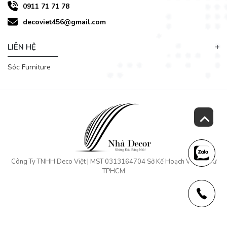
0911 71 71 78
decoviet456@gmail.com
LIÊN HỆ
Sóc Furniture
Tủ quần áo gỗ công nghiệp có khá nhiều ưu điểm phù hợp
với những gia đình thích có thiết kế theo phong cách đơn
giản, hiện đại .
Công Ty TNHH Deco Việt | MST 0313164704 Sở Kế Hoạch Và Đầu Tư
TPHCM