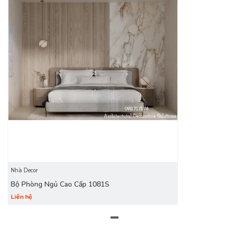
Với mức giá hợp lý nhưng vẫn đầy đủ các tiện ích trong
phòng ngủ chắc chắn sẽ là mẫu thiết kế mà bạn luôn tìm
kiếm.
Nhà Decor
Bộ Phòng Ngủ Cao Cấp 1081S
Liên hệ