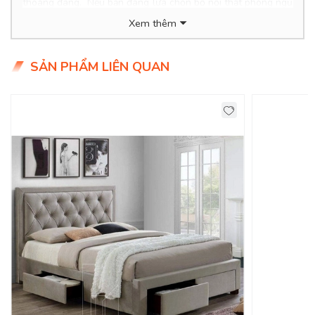
thoáng đãng. Nếu bạn đang lựa chọn bộ nội thất phòng ngủ
đẹp phong cách tối giản, hãy tham khảo ngay
Bộ Phòng
Xem thêm
Ngủ Đẹp 1046S
dưới đây nhé!
Product Info
SẢN PHẨM LIÊN QUAN
Kích thước:
Chất liệu:
Tình Trạng: Hàng mới - Còn hàng
Giao Hàng Miễn Phí
Delivery Free: Miễn Phí Giao Hàng Nội Thành HCM, Biên
Hoà, TDM Bình Dương
Bộ Nội Thất Phòng Ngủ Hiện Đại Sang Trọng
Cho Gia Đình
!
Nguyên tắc trang trí phòng ngủ tối giản:
- Màu sắc đơn giản, nhẹ nhàng