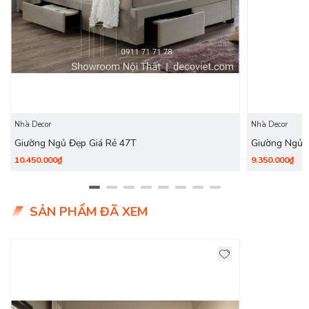
Nhà Decor
Nhà Decor
Giường Ngủ Đẹp Giá Rẻ 47T
Giường Ngủ 
10.450.000₫
9.350.000₫
Bộ phòng ngủ
giá rẻ, đẹp tại
DecoViet
thường bao gồm các
SẢN PHẨM ĐÃ XEM
nội thất cơ bản như: giường ngủ, tủ quần áo, bàn trang điểm,
kệ tivi, tab đầu giường,… giúp tạo nên không gian phòng ngủ
tiện nghi và sang trọng.