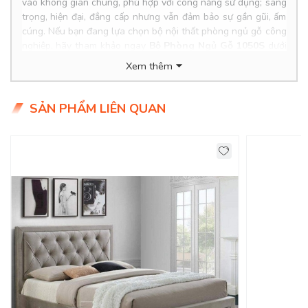
vào không gian chung, phù hợp với công năng sử dụng; sang
trọng, hiện đại, đẳng cấp nhưng vẫn đảm bảo sự gần gũi, ấm
cúng.
Nếu bạn đang lựa chọn bộ nội thất phòng ngủ gỗ công
nghiệp, hãy tham khảo ngay
Bộ Phòng Ngủ Gỗ 1050S
dưới
đây nhé!
Xem thêm
Product Info
Kích thước:
SẢN PHẨM LIÊN QUAN
Chất liệu:
Tình Trạng: Hàng mới - Còn hàng
Giao Hàng Miễn Phí
Delivery Free: Miễn Phí Giao Hàng Nội Thành HCM, Biên
Hoà, TDM Bình Dương
Bộ Nội Thất Phòng Ngủ Gỗ Công Nghiệp Hiện
Đại Cho Gia Đình
!
Phòng ngủ không những là nơi để bạn đắm chìm vào giấc
ngủ, mà nó còn là không gian riêng tư thể hiện tính cách, gu
thẩm mỹ chính vì thế thiết kế phòng ngủ luôn được gia chủ
xem trọng và dành tình cảm đặc biệt nhất.