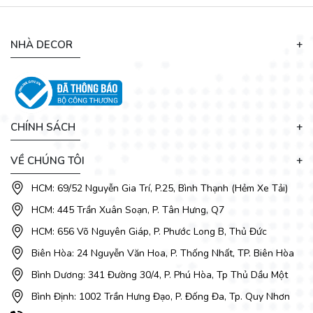
NHÀ DECOR
Đối với một phòng ngủ cao cấp tất cả các chi tiết từ nhỏ nhất
đến lớn nhất đều được tính toán thật kỹ lưỡng, tỉ mỷ để tạo
thành một không gian đẹp đến ngỡ ngàng, những món đồ
nội thất này thường phải đi combo để đảm bảo sự đồng bộ.
CHÍNH SÁCH
VỀ CHÚNG TÔI
HCM: 69/52 Nguyễn Gia Trí, P.25, Bình Thạnh (Hẻm Xe Tải)
HCM: 445 Trần Xuân Soạn, P. Tân Hưng, Q7
HCM: 656 Võ Nguyên Giáp, P. Phước Long B, Thủ Đức
Biên Hòa: 24 Nguyễn Văn Hoa, P. Thống Nhất, TP. Biên Hòa
Bình Dương: 341 Đường 30/4, P. Phú Hòa, Tp Thủ Dầu Một
Bình Định: 1002 Trần Hưng Đạo, P. Đống Đa, Tp. Quy Nhơn