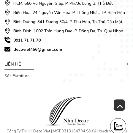
HCM: 656 Võ Nguyên Giáp, P. Phước Long B, Thủ Đức
Biên Hòa: 24 Nguyễn Văn Hoa, P. Thống Nhất, TP. Biên Hòa
Bình Dương: 341 Đường 30/4, P. Phú Hòa, Tp Thủ Dầu Một
Bình Định: 1002 Trần Hưng Đạo, P. Đống Đa, Tp. Quy Nhơn
0911 71 71 78
decoviet456@gmail.com
LIÊN HỆ
Sóc Furniture
Công Ty TNHH Deco Việt | MST 0313164704 Sở Kế Hoạch Và Đầu Tư