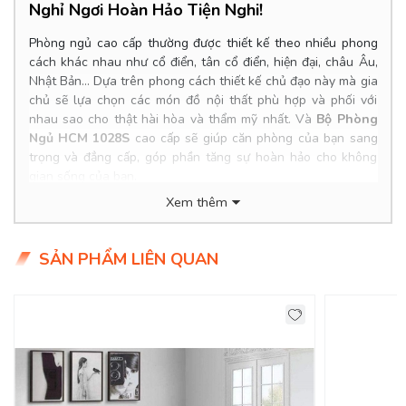
Nghỉ Ngơi Hoàn Hảo Tiện Nghi!
Phòng ngủ cao cấp thường được thiết kế theo nhiều phong
cách khác nhau như cổ điển, tân cổ điển, hiện đại, châu Âu,
Nhật Bản… Dựa trên phong cách thiết kế chủ đạo này mà gia
chủ sẽ lựa chọn các món đồ nội thất phù hợp và phối với
nhau sao cho thật hài hòa và thẩm mỹ nhất. Và
Bộ Phòng
Ngủ HCM 1028S
cao cấp sẽ giúp căn phòng của bạn sang
trọng và đẳng cấp, góp phần tăng sự hoàn hảo cho không
gian sống của bạn.
Xem thêm
Product Info
Kích thước:
Chất liệu:
SẢN PHẨM LIÊN QUAN
Tình Trạng: Hàng mới - Còn hàng
Giao Hàng Miễn Phí
Delivery Free: Miễn Phí Giao Hàng Nội Thành HCM, Biên
Hoà, TDM Bình Dương
DecoViet Chuyên Cung Cấp Nội Thất Phòng
Ngủ Đẹp Giá Rẻ Tại TPHCM, Bình Dương, Biên