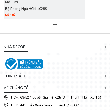
ngủ
tại
DecoViet
đang được rất nhiều người quan tâm bởi
Nhà Decor
sự tiện nghi và đồng bộ mang đến vẻ đẹp sang trọng và hiện
Bộ Phòng Ngủ HCM 1028S
đại cho không gian phòng ngủ.
Liên hệ
NHÀ DECOR
CHÍNH SÁCH
VỀ CHÚNG TÔI
HCM: 69/52 Nguyễn Gia Trí, P.25, Bình Thạnh (Hẻm Xe Tải)
HCM: 445 Trần Xuân Soạn, P. Tân Hưng, Q7