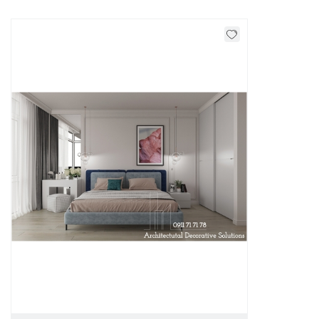
tiện nghi và sang trọng. Đối với một phòng ngủ cao cấp tất
cả các chi tiết từ nhỏ nhất đến lớn nhất đều được tính toán
thật kỹ lưỡng, tỉ mỷ để tạo thành một không gian đẹp đến
ngỡ ngàng, những món đồ nội thất này thường phải đi combo
để đảm bảo sự đồng bộ.
Từ bộ giường ngủ cao cấp, tủ quần áo cỡ lớn, kệ tivi tinh xảo,
bàn trang điểm cá tính cho đến đèn chùm, thảm trải sàn...mọi
thứ đều được phối hợp hài hòa. Các sản phẩm
bộ phòng