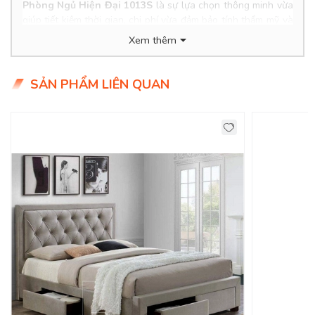
Phòng Ngủ Hiện Đại 1013S
là sự lựa chọn thông minh vừa
giúp tiết kiệm thời gian, chi phí vừa đảm bảo tính thẩm mỹ và
hài hòa với tổng thể, chắc chắn sẽ khiến bận hài lòng.
Xem thêm
Product Info
Kích thước:
SẢN PHẨM LIÊN QUAN
Chất liệu:
Tình Trạng : Hàng mới - Còn hàng
Giao Hàng Miễn Phí
Delivery Free: Miễn Phí Giao Hàng Nội Thành HCM, Biên
Hoà, TDM Bình Dương
100+ Bộ Phòng Ngủ Cao Cấp Cho Không Gian
Sống Hiện Đại!
Phòng ngủ không những là nơi để bạn đắm chìm vào giấc
ngủ, mà nó còn là không gian riêng tư thể hiện tính cách, gu
thẩm mỹ chính vì thế thiết kế phòng ngủ luôn được gia chủ
xem trọng và dành tình cảm đặc biệt nhất.