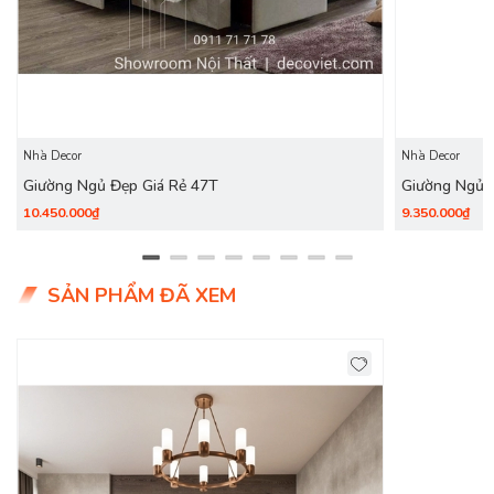
Nhà Decor
Nhà Decor
Giường Ngủ Đẹp Giá Rẻ 47T
Giường Ngủ 
10.450.000₫
9.350.000₫
SẢN PHẨM ĐÃ XEM
Bộ phòng ngủ
giá rẻ, đẹp tại
DecoViet
thường bao gồm các
nội thất cơ bản như: giường ngủ, tủ quần áo, bàn trang điểm,
kệ tivi, tab đầu giường,… giúp tạo nên không gian phòng ngủ
tiện nghi và sang trọng.