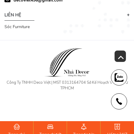
decoviet456@gmail.com
LIÊN HỆ
Sóc Furniture
Công Ty TNHH Deco Việt | MST 0313164704 Sở Kế Hoạch Và Đầu Tư
TPHCM