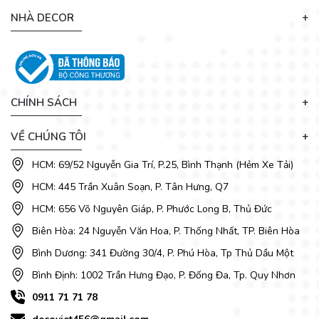
thành một không gian đẹp đến ngỡ ngàng, những món đồ
NHÀ DECOR
nội thất này thường phải đi combo để đảm bảo sự đồng bộ.
CHÍNH SÁCH
VỀ CHÚNG TÔI
HCM: 69/52 Nguyễn Gia Trí, P.25, Bình Thạnh (Hẻm Xe Tải)
HCM: 445 Trần Xuân Soạn, P. Tân Hưng, Q7
HCM: 656 Võ Nguyên Giáp, P. Phước Long B, Thủ Đức
Biên Hòa: 24 Nguyễn Văn Hoa, P. Thống Nhất, TP. Biên Hòa
Bình Dương: 341 Đường 30/4, P. Phú Hòa, Tp Thủ Dầu Một
Bình Định: 1002 Trần Hưng Đạo, P. Đống Đa, Tp. Quy Nhơn
0911 71 71 78