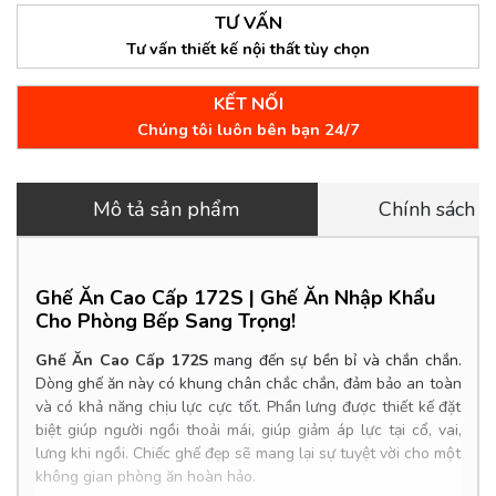
TƯ VẤN
Tư vấn thiết kế nội thất tùy chọn
KẾT NỐI
Chúng tôi luôn bên bạn 24/7
Mô tả sản phẩm
Chính sách 
Ghế Ăn Cao Cấp 172S |
Ghế Ăn Nhập Khẩu
Cho Phòng Bếp Sang Trọng!
Ghế Ăn Cao Cấp 172S
mang đến sự bền bỉ và chắn chắn.
Dòng ghế ăn này có khung chân chắc chắn, đảm bảo an toàn
và có khả năng chịu lực cực tốt. Phần lưng được thiết kế đặt
biệt giúp người ngồi thoải mái, giúp giảm áp lực tại cổ, vai,
lưng khi ngồi. Chiếc ghế đẹp sẽ mang lại sự tuyệt vời cho một
không gian phòng ăn hoàn hảo.