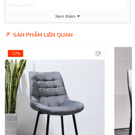
Product Info
Chất liệu: Ghế bọc da cao cấp, chân sắt.
Xem thêm
Giá KM: 2.050.000đ
(Giá gốc 2.450.000đ)
Tình trạng: Hàng mới - Còn hàng.
SẢN PHẨM LIÊN QUAN
Giao Hàng Miễn Phí
Delivery Free: Miễn Phí Giao Hàng Nội Thành HCM, Biên
-17%
Hoà, TDM Bình Dương
Ghế Bàn Ăn Cao Cấp Cho Phòng Bếp Sang
Trọng!
Một căn bếp đẳng cấp chắc chắn sẽ cần có những chiếc ghế
ăn cao cấp. Đây sẽ là thành phần giúp hoàn thiện nội thất
căn bếp và mang tới sự khác biệt, khiến căn bếp của bạn trở
nên đặc biệt hơn. Đồng thời cũng giúp những bữa cơm gia
đình thêm đầm ấm và trọn vẹn.