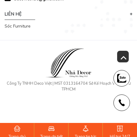
LIÊN HỆ
Sóc Furniture
Công Ty TNHH Deco Việt | MST 0313164704 Sở Kế Hoạch Và Đầu Tư
TPHCM
Trang chủ
Trang chi tiết
Trang tin tức
Hổ trợ 24/7