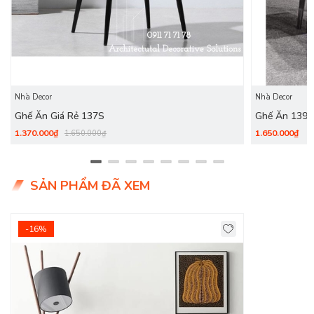
Nhà Decor
Nhà Decor
Ghế Ăn Giá Rẻ 137S
Ghế Ăn 139S
1.370.000₫
1.650.000₫
1.650.000₫
SẢN PHẨM ĐÃ XEM
-16%
Khung ghế thoạt nhìn thì có vẻ vuông vức, nhưng lại tiềm ẩn
những góc cong tinh tế. Phần tựa lưng hơi lõm nhẹ ở mặt
trước và ngả nhẹ ra phía sau, giúp ghế ôm lấy lưng của người
ngồi một cách hoàn hảo hơn. Phần thân được sử dụng nệm
mút cao cấp có khả năng chống xẹp lún, độ đàn hồi cao. Bên