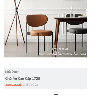
ngoài được bọc da cao cấp kết hợp với các đường may tỉ mỉ,
tinh tế.
Nhà Decor
Ghế Ăn Cao Cấp 172S
2.050.000₫
2.450.000₫