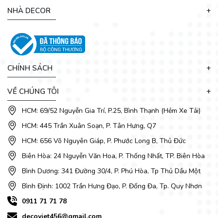
Bên cạnh một chiếc bàn ăn đẹp, trang nhã, người gia chủ
NHÀ DECOR
cũng luôn quan tâm tới
Ghế ăn
vì đây chính là người bạn
đồng hành trong suốt bữa ăn của cả gia đình.
Là thương hiệu
bán bàn ghế ăn đẹp giá rẻ uy tín, DecoViet liên tục cập nhật
các mẫu
ghế ăn đẹp
cho gia đình với kiểu dáng đa dạng
phong cách và chất lượng.
CHÍNH SÁCH
VỀ CHÚNG TÔI
HCM: 69/52 Nguyễn Gia Trí, P.25, Bình Thạnh (Hẻm Xe Tải)
HCM: 445 Trần Xuân Soạn, P. Tân Hưng, Q7
HCM: 656 Võ Nguyên Giáp, P. Phước Long B, Thủ Đức
Biên Hòa: 24 Nguyễn Văn Hoa, P. Thống Nhất, TP. Biên Hòa
Bình Dương: 341 Đường 30/4, P. Phú Hòa, Tp Thủ Dầu Một
Bình Định: 1002 Trần Hưng Đạo, P. Đống Đa, Tp. Quy Nhơn
0911 71 71 78
decoviet456@gmail.com