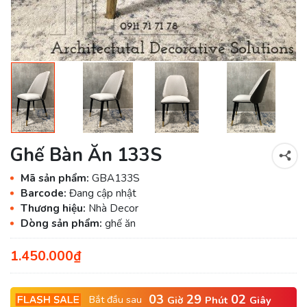
Ghế Bàn Ăn 133S
Mã sản phẩm:
GBA133S
Barcode:
Đang cập nhật
Thương hiệu:
Nhà Decor
Dòng sản phẩm:
ghế ăn
1.450.000₫
03
29
02
Bắt đầu sau
Giờ
Phút
Giây