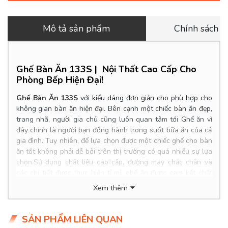
Mô tả sản phẩm
Chính sách 
Ghế Bàn Ăn 133S |
Nội Thất Cao Cấp Cho
Phòng Bếp Hiện Đại!
Ghế Bàn Ăn 133S
với kiểu dáng đơn giản cho phù hợp cho
không gian bàn ăn hiện đại. Bên cạnh một chiếc bàn ăn đẹp,
trang nhã, người gia chủ cũng luôn quan tâm tới Ghế ăn vì
đây chính là người bạn đồng hành trong suốt bữa ăn của cả
gia đình. Tuy nhiên, để lựa chọn được một chiếc ghế cho bàn
ăn tốt không phải dễ bởi trên thị trường có quá nhiều sự lựa
chọn.Sử dụng chất liệu cao cấp, đường may chắc chắn và
các chi tiết được thực hiện tỉ mỉ, ghế ăn được cam kết chất
lượng chuẩn mực cao cấp và mang đến sự nổi bật cho không
Xem thêm
gian nhà bạn. Là thương hiệu bán bàn ghế ăn đẹp giá rẻ uy
tín, Nhà Decor liên tục cập nhật các mẫu ghế ăn đẹp cho gia
đình với kiểu dáng đa dạng phong cách và chất lượng.
SẢN PHẨM LIÊN QUAN