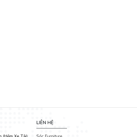
LIÊN HỆ
h (Hẻm Xe Tải)
Sóc Furniture