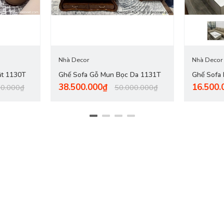
hông tương thích với căn phòng, bạn nên đo lường chính xác diện tích
ng khá gọn gàng, tuy nhiên, khi được đem về sử dụng lại chiếm khá nh
ạn chọn sản phẩm. Nếu kỹ hơn bạn có thể đem theo thước đo để chọn lựa
Nhà Decor
Nhà Decor
ật 1130T
Ghế Sofa Gỗ Mun Bọc Da 1131T
Ghế Sofa
38.500.000₫
16.500.
00.000₫
50.000.000₫