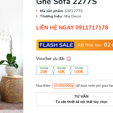
Ghế Sofa 2277S
Mã sản phẩm:
GSF2277S
Thương hiệu:
Nhà Decor
LIÊN HỆ NGAY 0911717178
02
Kết thúc sau
Voucher ưu đãi:
Mua thêm
50.000.000₫
để được miễn phí giao hà
TƯ VẤN
Tư vấn thiết kế nội thất tùy chọn