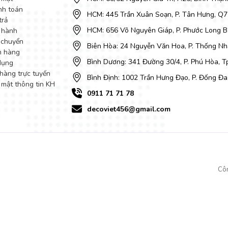
nh toán
HCM: 445 Trần Xuân Soạn, P. Tân Hưng, Q7
trả
HCM: 656 Võ Nguyên Giáp, P. Phước Long B
 hành
 chuyển
Biên Hòa: 24 Nguyễn Văn Hoa, P. Thống Nhấ
m hàng
Bình Dương: 341 Đường 30/4, P. Phú Hòa, 
dụng
hàng trực tuyến
Bình Định: 1002 Trần Hưng Đạo, P. Đống Đa
 mật thông tin KH
0911 71 71 78
decoviet456@gmail.com
Cô
t liệu tới kiểu dáng phù hợp cho nhiều kiến trúc phòng khách. Khách hà