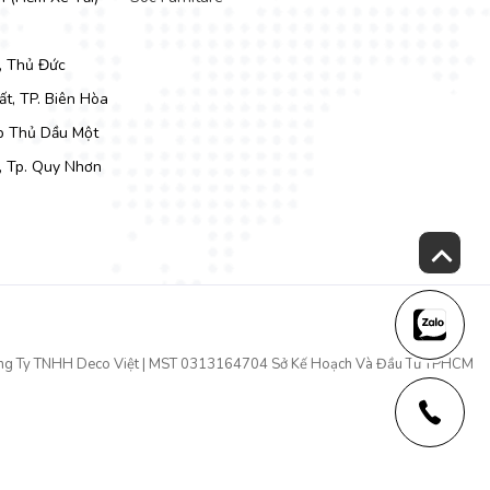
, Thủ Đức
t, TP. Biên Hòa
Tp Thủ Dầu Một
, Tp. Quy Nhơn
ng Ty TNHH Deco Việt | MST 0313164704 Sở Kế Hoạch Và Đầu Tư TPHCM
ng có thể tự tin bài trí những bộ ghế
sofa giá rẻ
theo mọi phong