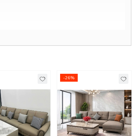
-26%
 xe do đơn vị vận chuyển báo giá.