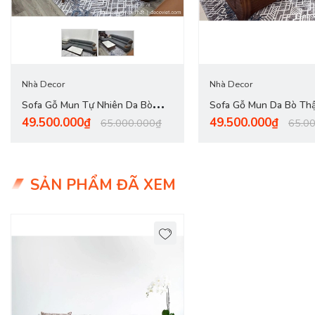
Để tránh trường hợp mua nhầm phải
sofa giá rẻ
có kích thước k
Những sản phẩm sofa nhỏ gọn khi được trưng bày tại cửa hàng trô
bạn. Bạn cần phải xác định kỹ đo đạt kỹ kích thước trước khi b
Nhà Decor
Nhà Decor
Sofa Gỗ Mun Tự Nhiên Da Bò
Sofa Gỗ Mun Da Bò Th
49.500.000₫
49.500.000₫
1096T
65.000.000₫
65.0
SẢN PHẨM ĐÃ XEM