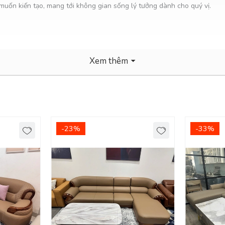
muốn kiến tạo, mang tới không gian sống lý tưởng dành cho quý vị.
Xem thêm
-23%
-33%
 nội thành Bình Dương. - Các tỉnh khác tính phí giao Chành
ang Trọng Cho Phòng Khách!