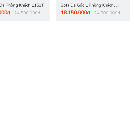
 Da Phòng Khách 1151T
Sofa Da Góc L Phòng Khách
000₫
18.150.000₫
1148T
24.500.000₫
24.500.000₫