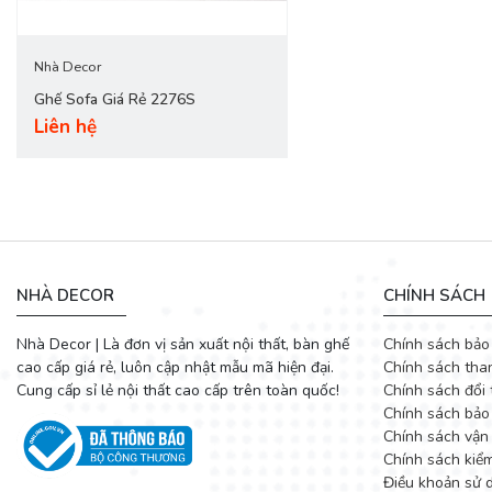
Nhà Decor
Ghế Sofa Giá Rẻ 2276S
Liên hệ
Các mẫu ghế sofa đẹp tại
DecoViet
được thiết kế tinh tế từ chấ
cách từ trẻ trung năng động đến cổ điển, hiện đại. Đến với bộ s
- Vỏ bọc: Vải bố.
- Khung sườn: Gỗ tự nhiên đã qua xử lý chống cong vênh, mối m
- Đệm mút: Nệm cứng, mềm, hoặc bằng bông ép (tùy chọn).
NHÀ DECOR
CHÍNH SÁCH
- Lò xo: Lõi thép cứng có độ bền cao.
Nhà Decor | Là đơn vị sản xuất nội thất, bàn ghế
Chính sách bảo
cao cấp giá rẻ, luôn cập nhật mẫu mã hiện đại.
Chính sách tha
Cung cấp sỉ lẻ nội thất cao cấp trên toàn quốc!
Chính sách đổi 
Chính sách bảo
Chính sách vận
Chính sách kiể
Điều khoản sử 