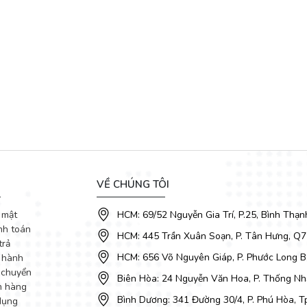
t liệu tới kiểu dáng phù hợp cho nhiều kiến trúc phòng khách. Khách hà
ưu tập DecoViet không gian của bạn sẽ có một diện mạo mới và luôn cảm 
ọt.
VỀ CHÚNG TÔI
 mật
HCM: 69/52 Nguyễn Gia Trí, P.25, Bình Thạn
nh toán
HCM: 445 Trần Xuân Soạn, P. Tân Hưng, Q7
trả
HCM: 656 Võ Nguyên Giáp, P. Phước Long B
 hành
 chuyển
Biên Hòa: 24 Nguyễn Văn Hoa, P. Thống Nhấ
m hàng
Bình Dương: 341 Đường 30/4, P. Phú Hòa, 
dụng