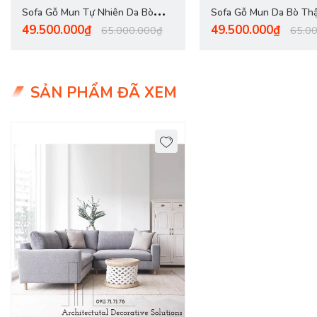
Sofa Gỗ Mun Tự Nhiên Da Bò
Sofa Gỗ Mun Da Bò Th
49.500.000₫
49.500.000₫
1096T
65.000.000₫
65.0
SẢN PHẨM ĐÃ XEM