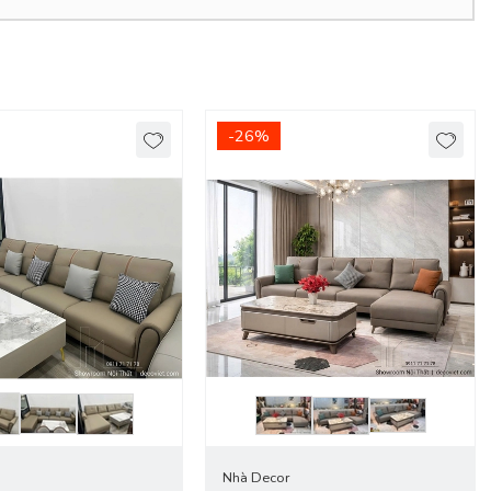
-26%
 xe do đơn vị vận chuyển báo giá.
 không gian và nhờ nhân viên tư vấn chọn giúp sản phẩm phù hợp.
iều diện tích, gây cản trở cho việc sinh hoạt cuộc sống gia đình
 sản phẩm phù hợp hơn.
Nhà Decor