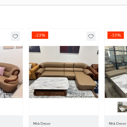
-23%
-33%
 nội thành Bình Dương. - Các tỉnh khác tính phí giao Chành
ang Trọng Cho Phòng Khách!
hông tương thích với căn phòng, bạn nên đo lường chính xác diện tích
ng khá gọn gàng, tuy nhiên, khi được đem về sử dụng lại chiếm khá nh
ạn chọn sản phẩm. Nếu kỹ hơn bạn có thể đem theo thước đo để chọn lựa
Nhà Decor
Nhà Decor