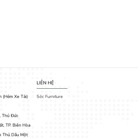
ng có thể tự tin bài trí những bộ ghế
sofa giá rẻ
theo mọi phong
thấy mới mẻ nổi bật trước mọi ánh nhìn.
LIÊN HỆ
h (Hẻm Xe Tải)
Sóc Furniture
, Thủ Đức
t, TP. Biên Hòa
Tp Thủ Dầu Một