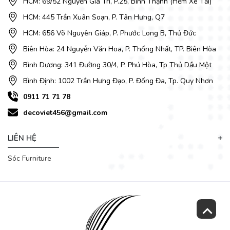
HCM: 69/52 Nguyễn Gia Trí, P.25, Bình Thạnh (Hẻm Xe Tải)
HCM: 445 Trần Xuân Soạn, P. Tân Hưng, Q7
HCM: 656 Võ Nguyên Giáp, P. Phước Long B, Thủ Đức
Biên Hòa: 24 Nguyễn Văn Hoa, P. Thống Nhất, TP. Biên Hòa
Bình Dương: 341 Đường 30/4, P. Phú Hòa, Tp Thủ Dầu Một
Bình Định: 1002 Trần Hưng Đạo, P. Đống Đa, Tp. Quy Nhơn
0911 71 71 78
decoviet456@gmail.com
LIÊN HỆ
Sóc Furniture
Ghế sofa là đồ dùng thường thấy trong phòng khách mọi
nhà, vì vậy cần phải chú ý đến việc bài trí ghế sofa sao cho
hợp lý vừa mang lại vẻ đẹp cho ngôi nhà và vừa đúng phong
thủy là điều không hề đơn giản. Sau đây
DecoViet
xin gửi
quý khách cách chọn bàn ghế sofa đẹp và sang trọng, hiện
đại lại hợp với không gian phòng khách nhà mình!