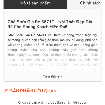
Mô tả sản phẩm
Chính sách 
Ghế Sofa Giá Rẻ 5671T - Nội Thất Đẹp Giá
Rẻ Cho Phòng Khách Hiện Đại!
Ghế Sofa Giá Rẻ 5671T
với thiết kế sang trọng hiện đại,
sẽ mang lại cho bạn cảm giác thoải mái khi sử dụng, phù hợp
với phòng khách nhỏ, tô điểm thêm cho vẻ đẹp không gian
phòng khách nhà bạn. Những mẫu ghế sofa phòng
khách ngày nay được sáng tạo theo nhiều phong cách khác
nhau nhằm đem đến sự tiện nghi cho từng gia đình. Mỗi
phong cách thiết kế mang một đặc điểm riêng biệt vừa thể
hiện cá tính của gia chủ vừa làm gia tăng tính thẩm mỹ cho
căn nhà. Nếu quý vị không tìm được bộ sofa phòng khách có
Xem thêm
sẵn thì có thể đặt hàng với
DecoViet
. Chúng tôi có thể đáp
ứng mọi yêu cầu của khách hàng khi có xưởng sản xuất ghế
sofa tại TPHCM. Có thể sản xuất ghế sofa theo yêu cầu về
SẢN PHẨM LIÊN QUAN
kích thước, màu sắc, chất liệu nhằm mang tới bộ sofa hoàn
hảo nhất cho quý vị.
Chưa có sản phẩm thuộc Sản phẩm liên quan