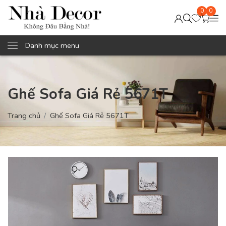
0
0
Danh mục menu
Ghế Sofa Giá Rẻ 5671T
Trang chủ
Ghế Sofa Giá Rẻ 5671T