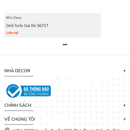
được phục vụ một cách tận tình và chu đáo nhất. Sản phẩm
đa dạng mẫu mã, kích thước, kiểu dáng đem đến cho bạn sự
lựa chọn tuyệt vời nhất.
Nhà Decor
Ghế Sofa Giá Rẻ 5671T
Liên hệ
NHÀ DECOR
CHÍNH SÁCH
VỀ CHÚNG TÔI