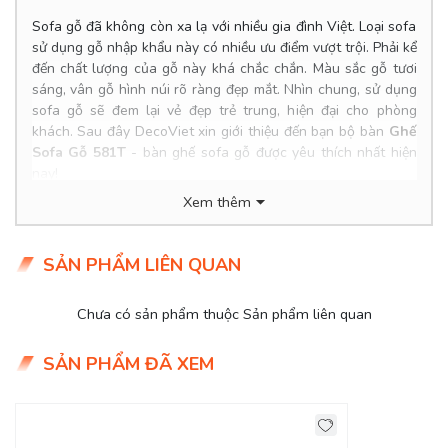
Sofa gỗ đã không còn xa lạ với nhiều gia đình Việt. Loại sofa
sử dụng gỗ nhập khẩu này có nhiều ưu điểm vượt trội. Phải kể
đến chất lượng của gỗ này khá chắc chắn. Màu sắc gỗ tươi
sáng, vân gỗ hình núi rõ ràng đẹp mắt. Nhìn chung, sử dụng
sofa gỗ sẽ đem lại vẻ đẹp trẻ trung, hiện đại cho phòng
khách. Sau đây DecoViet xin giới thiệu đến bạn bộ bàn
Ghế
Sofa Gỗ 581T
- bàn ghế sofa gỗ được yêu thích nhất hiện
nay!
Xem thêm
Product Info
Kích thước: m
SẢN PHẨM LIÊN QUAN
Chất liệu: Gỗ ash bọc da Microfibe cao cấp.
Khung ghế: Gỗ Ash qua xử lý.
Nệm ngồi: Mút D40 cao cấp
Chưa có sản phẩm thuộc Sản phẩm liên quan
Giá: 0đ
Tình trạng: Hàng mới - Còn hàng
SẢN PHẨM ĐÃ XEM
Giao Hàng Miễn Phí
Delivery Free: Miễn phí giao hàng tại TPHCM, Biên Hòa, nội
thành Bình Dương.