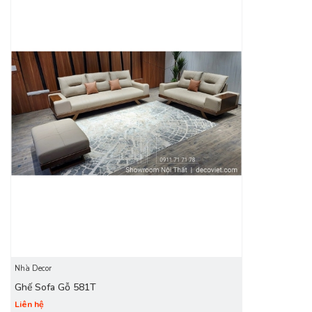
Bộ Bàn Ghế Sofa Gỗ Đẹp Hiện Đại Cho
Phòng Khách Thời Thượng!
Phòng khách được xem là linh hồn của ngôi nhà. Do đó, mọi
người luôn chú trọng rất nhiều đến không gian phòng khách.
Với những bộ sofa gỗ hiện đạisẽ chính là sự lựa chọn hoàn
hảo. Nét đẹp tinh tế sẽ luôn là chiều sâu cuốn hút khiến
không gian phòng khách đẹp lạ.
Ưu điểm của sofa gỗ hiện đại
Khung gỗ tốt
Ưu điểm của dòng
ghế sofa
này chính là độ bền tới từ khung
gỗ tốt. Chúng có độ bền và chất gỗ được xếp vào nhóm IV
nên chất lượng chắc chắn hơn nhiều dòng sofa gỗ giá rẻ. Độ
bền đảm bảo 5-7 năm, trường hợp kết hợp với khả năng sử
dụng bảo quản tốt có thể độ bền lên tới 10 năm.
Nhà Decor
Ghế Sofa Gỗ 581T
Liên hệ