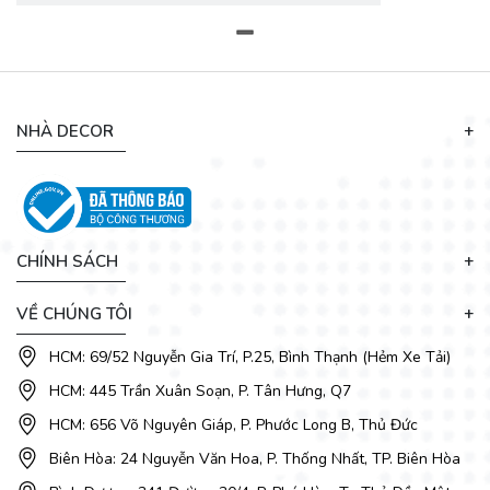
NHÀ DECOR
Vẻ đẹp thẩm mỹ
Từ độ bền của khung gỗ chúng kéo theo tính thẩm mỹ của
cả bộ ghế sofa. Độ bền trường tồn với thời gian nên gần như
vẻ đẹp cũng có điểm bấu víu để duy trì vẻ đẹp này. Tất nhiên
CHÍNH SÁCH
đi kèm với đó cũng cần có hệ thống vỏ bọc cũng như đệm
đẹp và chắc chắn tương ứng với khung ghế. Khi phần khung
VỀ CHÚNG TÔI
tốt nhưng chất lượng vỏ bọc và đệm không tương xứng thì
giống như đôi đũa lệch. Càng dùng sẽ càng thấy nhược điểm
HCM: 69/52 Nguyễn Gia Trí, P.25, Bình Thạnh (Hẻm Xe Tải)
và xấu đi.
HCM: 445 Trần Xuân Soạn, P. Tân Hưng, Q7
HCM: 656 Võ Nguyên Giáp, P. Phước Long B, Thủ Đức
Biên Hòa: 24 Nguyễn Văn Hoa, P. Thống Nhất, TP. Biên Hòa