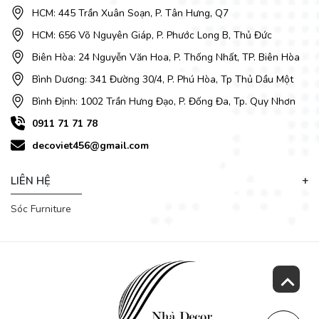
hợp lý vừa mang lại vẻ đẹp cho ngôi nhà và vừa đúng phong
HCM: 445 Trần Xuân Soạn, P. Tân Hưng, Q7
thủy là điều không hề đơn giản. Sau đây
DecoViet
xin gửi
HCM: 656 Võ Nguyên Giáp, P. Phước Long B, Thủ Đức
quý khách cách chọn bàn ghế sofa đẹp và sang trọng, hiện
đại lại hợp với không gian phòng khách nhà mình!
Biên Hòa: 24 Nguyễn Văn Hoa, P. Thống Nhất, TP. Biên Hòa
Bình Dương: 341 Đường 30/4, P. Phú Hòa, Tp Thủ Dầu Một
Bình Định: 1002 Trần Hưng Đạo, P. Đống Đa, Tp. Quy Nhơn
0911 71 71 78
decoviet456@gmail.com
LIÊN HỆ
Sóc Furniture
Ghế Sofa Góc 5664T
Bộ bàn
ghế sofa,
với thiết kế đơn giản,