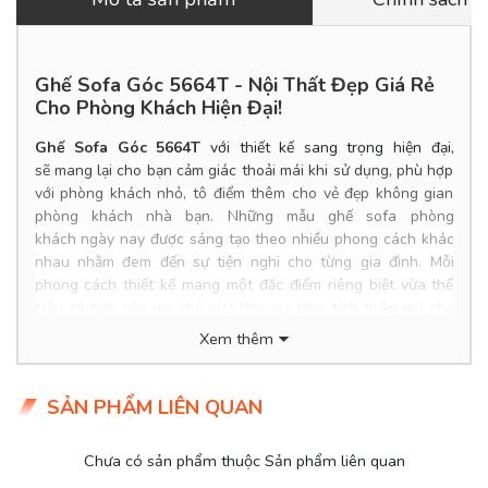
Ghế Sofa Góc 5664T - Nội Thất Đẹp Giá Rẻ
Cho Phòng Khách Hiện Đại!
Ghế Sofa Góc 5664T
với thiết kế sang trọng hiện đại,
sẽ mang lại cho bạn cảm giác thoải mái khi sử dụng, phù hợp
với phòng khách nhỏ, tô điểm thêm cho vẻ đẹp không gian
phòng khách nhà bạn. Những mẫu ghế sofa phòng
khách ngày nay được sáng tạo theo nhiều phong cách khác
nhau nhằm đem đến sự tiện nghi cho từng gia đình. Mỗi
phong cách thiết kế mang một đặc điểm riêng biệt vừa thể
hiện cá tính của gia chủ vừa làm gia tăng tính thẩm mỹ cho
căn nhà. Nếu quý vị không tìm được bộ sofa phòng khách có
Xem thêm
sẵn thì có thể đặt hàng với
DecoViet
. Chúng tôi có thể đáp
ứng mọi yêu cầu của khách hàng khi có xưởng sản xuất ghế
sofa tại TPHCM. Có thể sản xuất ghế sofa theo yêu cầu về
SẢN PHẨM LIÊN QUAN
kích thước, màu sắc, chất liệu nhằm mang tới bộ sofa hoàn
hảo nhất cho quý vị.
Chưa có sản phẩm thuộc Sản phẩm liên quan
Product Info