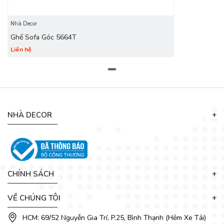
được phục vụ một cách tận tình và chu đáo nhất. Sản phẩm
đa dạng mẫu mã, kích thước, kiểu dáng đem đến cho bạn sự
lựa chọn tuyệt vời nhất.
Nhà Decor
Ghế Sofa Góc 5664T
Liên hệ
NHÀ DECOR
CHÍNH SÁCH
VỀ CHÚNG TÔI
Ghế sofa là đồ dùng thường thấy trong phòng khách mọi
nhà, vì vậy cần phải chú ý đến việc bài trí ghế sofa sao cho
HCM: 69/52 Nguyễn Gia Trí, P.25, Bình Thạnh (Hẻm Xe Tải)