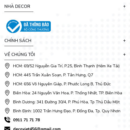
Tạo điều kiện cho các nhà sản xuất nội thất giảm giá thành
NHÀ DECOR
sản phẩm và nâng cao chất lượng.
Phong cách
: Tủ bếp gỗ công nghiệp mang đến không gian
bếp vô cùng hiện đại, tươi mới và trẻ trung.
CHÍNH SÁCH
DecoViet
sẽ đem đến cho bạn nhiều mẫu
tủ bếp
phù hợp
với nhu cầu sử dụng cũng như gu thẩm mỹ của gia đình bạn.
VỀ CHÚNG TÔI
Hãy liên hệ với chúng tôi để được cung cấp dịch vụ thiết kế,
thi công tủ bếp đẹp và mới nhất.
HCM: 69/52 Nguyễn Gia Trí, P.25, Bình Thạnh (Hẻm Xe Tải)
HCM: 445 Trần Xuân Soạn, P. Tân Hưng, Q7
HCM: 656 Võ Nguyên Giáp, P. Phước Long B, Thủ Đức
Biên Hòa: 24 Nguyễn Văn Hoa, P. Thống Nhất, TP. Biên Hòa
Bình Dương: 341 Đường 30/4, P. Phú Hòa, Tp Thủ Dầu Một
Bình Định: 1002 Trần Hưng Đạo, P. Đống Đa, Tp. Quy Nhơn
0911 71 71 78
decoviet456@gmail.com