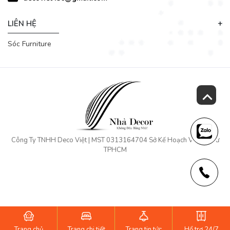
LIÊN HỆ
Sóc Furniture
Công Ty TNHH Deco Việt | MST 0313164704 Sở Kế Hoạch Và Đầu Tư
TPHCM
Trang chủ
Trang chi tiết
Trang tin tức
Hổ trợ 24/7