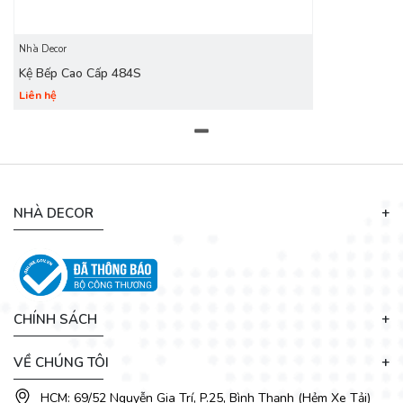
Nhà Decor
Kệ Bếp Cao Cấp 484S
Liên hệ
Vật liệu bề mặt: Chúng có thể sử dụng các vật liệu khác nhau
trên bàn bếp như: đá hoa cương, đá granit, đá cẩm thạch,
kính, gỗ tự nhiên… Vì chúng được sử dụng nhiều trong nhà
bếp hơn tủ bếp nên giá làm tủ bếp cũng phụ thuộc vào
NHÀ DECOR
quyết định bạn chọn loại vật liệu nào.
CHÍNH SÁCH
VỀ CHÚNG TÔI
HCM: 69/52 Nguyễn Gia Trí, P.25, Bình Thạnh (Hẻm Xe Tải)