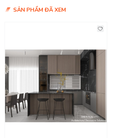
SẢN PHẨM ĐÃ XEM
Thành phần chất liệu: Tủ bếp có nhiều loại chất liệu được
làm bằng gỗ tự nhiên: gỗ sồi, gỗ xoan đào… hoặc gỗ công
nghiệp: gỗ Melamine, gỗ Acrylic, gỗ ép, MDF, MFC… rồi đến
nhôm, nhựa cao cấp, sắt thép… Thông thường nếu bạn chọn
chất liệu từ gỗ tự nhiên thì giá thành sẽ cao hơn rất nhiều.