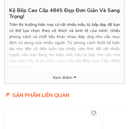
Kệ Bếp Cao Cấp 484S Đẹp Đơn Giản Và Sang
Trọng!
Trên thị trường hiện nay có rất nhiều mẫu tủ bếp đẹp để bạn
có thể lựa chọn theo sở thích và kinh tế của mình, nhiều
phong cách và chất liệu khác nhau đáp ứng nhu cầu mục
đích sử dụng của nhiều người. Từ phong cách thiết kế hiện
đại cho đến cổ điển luôn tạo nhiều cảm tính đối với nhiều
người, nếu bạn đang tìm kiếm một mẫu tủ bếp cho căn nhà
của mình hãy tham khảo ngay mẫu
Kệ Bếp Cao Cấp 484S
dưới đây nhé.
Product Info
Xem thêm
Kích thước: Đặt đóng theo yêu cầu.
Chất liệu: MDF lõi xanh chống ẩm, phủ Melamine chống
SẢN PHẨM LIÊN QUAN
trầy.
Tình trạng: Hàng mới - còn hàng.
Giao Hàng Miễn Phí
Delivery Free: Miễn Phí Giao Hàng Nội Thành HCM, Biên