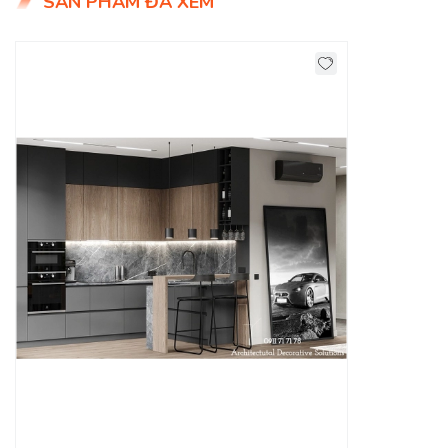
SẢN PHẨM ĐÃ XEM
Căn phòng bếp đẹp thì cần phải có các đồ nội thất phòng
bếp chủ đạo như bộ bàn ghế ăn, kệ tủ, tủ bếp,... Để thể hiện
phong cách sống và gu thẩm mỹ của mình thì nữ gia chủ chỉ
cần sắp xếp các đồ nội thất trên một cách hợp lý nhất và hài
hòa nhất.
Một chiếc
tủ bếp đẹp
và càng gọn, bạn càng xếp gọn gàng
các vật dụng phòng bếp bao nhiêu thì càng làm cho khu vực
nấu ăn trở nên sạch sẽ sang trọng, bắt mắt hơn. Những mẫu