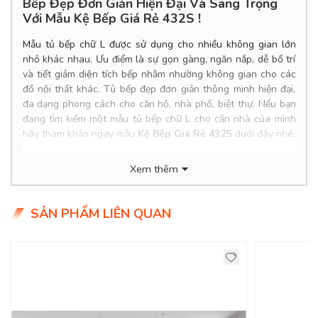
Bếp Đẹp Đơn Giản Hiện Đại Và Sang Trọng
Với Mẫu Kệ Bếp Giá Rẻ 432S !
Mẫu tủ bếp chữ L được sử dụng cho nhiều không gian lớn
nhỏ khác nhau. Ưu điểm là sự gọn gàng, ngăn nắp, dễ bố trí
và tiết giảm diện tích bếp nhằm nhường không gian cho các
đồ nội thất khác. Tủ bếp đẹp đơn giản thông minh hiện đại,
N
đa dạng phong cách cho căn hộ, nhà phố, biệt thự.
ếu bạn
đang tìm kiếm một mẫu tủ bếp chữ L cho căn nhà của mình
hãy tham khảo ngay mẫu
Kệ Bếp Giá Rẻ 432S
dưới đây nhé.
Product Info
Xem thêm
Kích thước: Đặt đóng theo yêu cầu.
Chất liệu: MDF lõi xanh chống ẩm, phủ Melamine chống
SẢN PHẨM LIÊN QUAN
trầy.
Tình trạng: Hàng mới - còn hàng.
Giao Hàng Miễn Phí
Delivery Free: Miễn Phí Giao Hàng Nội Thành HCM, Biên
Hoà, TDM Bình Dương