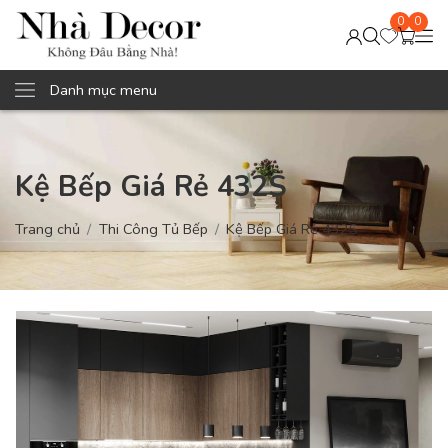
0
0
Danh mục menu
Kệ Bếp Giá Rẻ 432S
Trang chủ
Thi Công Tủ Bếp
Kệ Bếp Giá Rẻ 432S