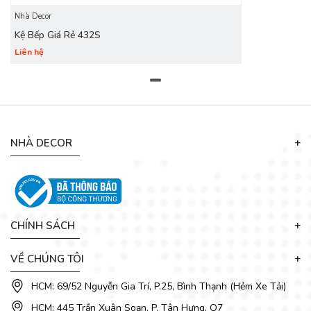
tủ bếp gỗ công nghiệp đẹp hiện nay được nhiều khách
Nhà Decor
hàng ưa thích . Mẫu tủ bếp giá rẻ phải chăng đang được
Kệ Bếp Giá Rẻ 432S
quan tâm với những thiết kế ấn tượng và bền, làm cho không
Liên hệ
gian phòng bếp thoáng đãng.
NHÀ DECOR
CHÍNH SÁCH
VỀ CHÚNG TÔI
HCM: 69/52 Nguyễn Gia Trí, P.25, Bình Thạnh (Hẻm Xe Tải)
HCM: 445 Trần Xuân Soạn, P. Tân Hưng, Q7