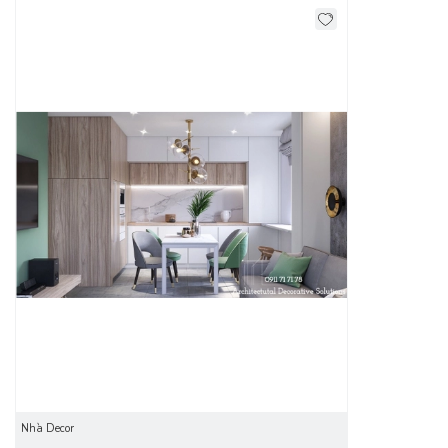
Độ bền cao
: Tủ bếp gỗ công nghiệp với code MFC hoặc
MDF lõi xanh chống ấm có thể được phủ các chất liệu như:
Melamine, Acrylic, Laminate…lên bề mặt. Vì vậy, không bị mối
mọt xâm hại, khả năng chịu lực, chịu nhiệt tốt và ít bị cong
vênh khi sử dụng.
Giá thành rất hợp lý
: Gỗ công nghiệp được sản xuất hàng
loạt, chi phí chế tạo và nguồn nguyên liệu nhập vào thấp.
Tạo điều kiện cho các nhà sản xuất nội thất giảm giá thành
sản phẩm và nâng cao chất lượng.
Phong cách
: Tủ bếp gỗ công nghiệp mang đến không gian
bếp vô cùng hiện đại, tươi mới và trẻ trung.
Nhà Decor