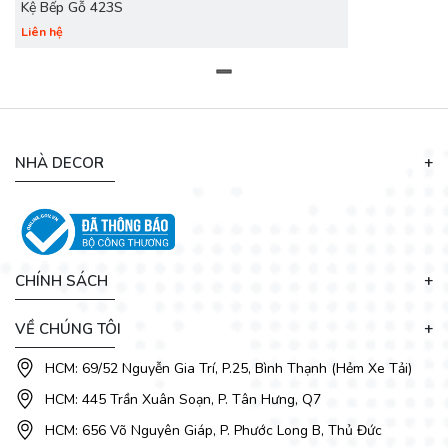
Kệ Bếp Gỗ 423S
Liên hệ
NHÀ DECOR
DecoViet
sẽ đem đến cho bạn nhiều mẫu
tủ bếp
phù hợp
với nhu cầu sử dụng cũng như gu thẩm mỹ của gia đình bạn.
Hãy liên hệ với chúng tôi để được cung cấp dịch vụ thiết kế,
thi công tủ bếp đẹp và mới nhất.
CHÍNH SÁCH
VỀ CHÚNG TÔI
HCM: 69/52 Nguyễn Gia Trí, P.25, Bình Thạnh (Hẻm Xe Tải)
HCM: 445 Trần Xuân Soạn, P. Tân Hưng, Q7
HCM: 656 Võ Nguyên Giáp, P. Phước Long B, Thủ Đức