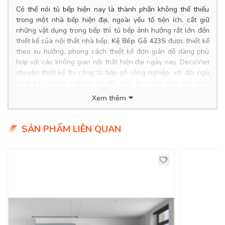
Có thể nói tủ bếp hiện nay là thành phần không thể thiếu
trong một nhà bếp hiện đại, ngoài yếu tố tiện ích, cất giữ
những vật dụng trong bếp thì tủ bếp ảnh hưởng rất lớn đến
thiết kế của nội thất nhà bếp.
Kệ Bếp Gỗ 423S
được thiết kế
theo xu hướng, phong cách thiết kế đơn giản dễ dàng phù
hợp với các không gian nội thất hiện đại ngày nay. DecoViet
chuyên thiết kế thi công tủ bếp gỗ công nghiệp, với đội ngũ
thiết kế chuyên nghiệp và đội ngũ thi công dày dặn kinh
nghiệm, giá cả hợp lý nhất thị trường.
Xem thêm
Product Info
SẢN PHẨM LIÊN QUAN
Kích thước: Đặt đóng theo yêu cầu.
Chất liệu: MDF lõi xanh chống ẩm, phủ Melamine chống
trầy..
Giá:
Tình trạng: Hàng mới - còn hàng.
Giao Hàng Miễn Phí
Delivery Free: Miễn Phí Giao Hàng Nội Thành HCM, Biên
Hoà, TDM Bình Dương