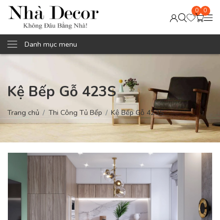
0
0
Danh mục menu
Kệ Bếp Gỗ 423S
Trang chủ
Thi Công Tủ Bếp
Kệ Bếp Gỗ 423S