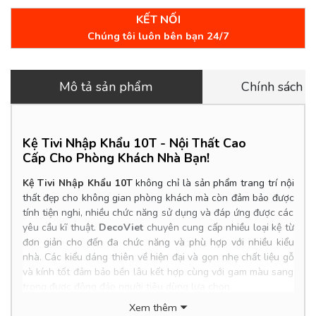
KẾT NỐI
Chúng tôi luôn bên bạn 24/7
Mô tả sản phẩm
Chính sách 
Kệ Tivi Nhập Khẩu 10T - Nội Thất Cao
Cấp Cho Phòng Khách Nhà Bạn!
Kệ Tivi Nhập Khẩu 10T
không chỉ là sản phẩm trang trí nội
thất đẹp cho không gian phòng khách mà còn đảm bảo được
tính tiện nghi, nhiều chức năng sử dụng và đáp ứng được các
yêu cầu kĩ thuật.
DecoViet
chuyên cung cấp nhiều loại kệ từ
đơn giản cho đến đa chức năng và phù hợp với nhiều kiểu
nhà. Các kiểu dáng thiên về hiện đại và gọn nhẹ chất liệu gỗ
và kính tốt đảm bảo bền lâu kết hợp cùng với gam màu sang
trọng được đông đảo người tiêu dùng lựa chọn.
Xem thêm
Product Info