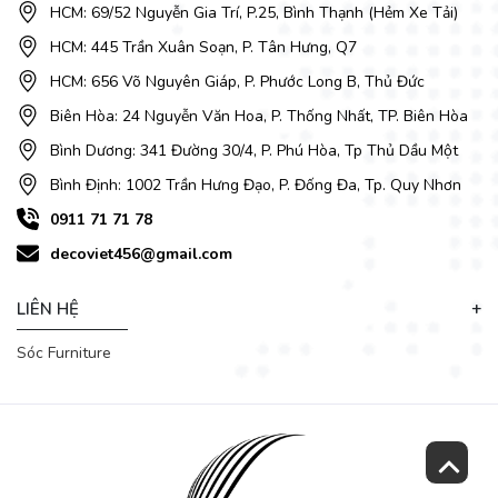
HCM: 69/52 Nguyễn Gia Trí, P.25, Bình Thạnh (Hẻm Xe Tải)
HCM: 445 Trần Xuân Soạn, P. Tân Hưng, Q7
HCM: 656 Võ Nguyên Giáp, P. Phước Long B, Thủ Đức
Biên Hòa: 24 Nguyễn Văn Hoa, P. Thống Nhất, TP. Biên Hòa
Bình Dương: 341 Đường 30/4, P. Phú Hòa, Tp Thủ Dầu Một
Bình Định: 1002 Trần Hưng Đạo, P. Đống Đa, Tp. Quy Nhơn
Chất liệu và nguyên liệu đầu vào của sofa đều được nhập
khẩu và có chất lượng tốt. Hiện nay DecoViet đang cung cấp
0911 71 71 78
hai dòng sofa chất liệu da và chất liệu vải nỉ.Những chất liệu
decoviet456@gmail.com
này giúp mang lại vẻ đẹp sự sang trọng cho bộ ghế.
LIÊN HỆ
Sóc Furniture