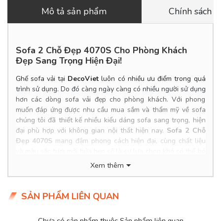
Mô tả sản phẩm
Chính sách 
Sofa 2 Chỗ Đẹp 4070S Cho Phòng Khách
Đẹp Sang Trọng Hiện Đại!
Ghế sofa vải tại
DecoViet
luôn có nhiều ưu điểm trong quá
trình sử dụng. Do đó càng ngày càng có nhiều người sử dụng
hơn các dòng sofa vải đẹp cho phòng khách. Với phong
muốn đáp ứng được nhu cầu mua sắm và thẩm mỹ về sofa
chúng tôi đã thiết kế nhiều kiểu dáng sofa sang trọng, hiện
đại phù hợp với không gian nội thất hiện nay.
Sofa 2 Chỗ
Đẹp 4070S
mang đậm phong cách hiện đại, cùng chất liệu
và màu sắc tươi mới hứa hẹn sẽ là sự lựa chọn khó có thể bỏ
qua cho phòng khách của bạn.
Xem thêm
Product Info
Kích thước: 2.0*0.9m
SẢN PHẨM LIÊN QUAN
Chất liệu: Bọc vải
Khung ghế: Gỗ dầu đỏ qua xử lý, ván Flywood tạo dáng
Chưa có sản phẩm thuộc Sản phẩm liên quan