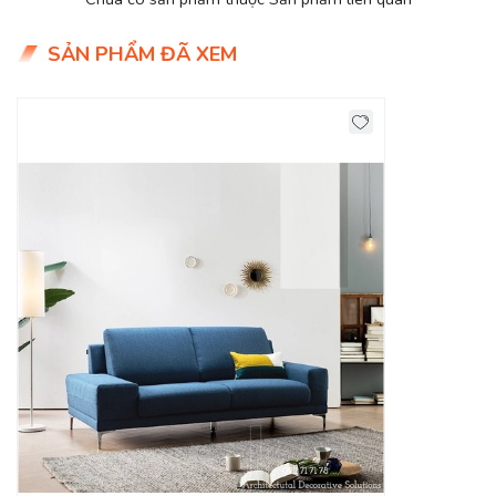
Nệm ngồi: Mút D40 cao cấp
Tình trạng: Hàng mới - Còn hàng
SẢN PHẨM ĐÃ XEM
Giao Hàng Miễn Phí
Delivery Free: Miễn phí giao hàng tại TPHCM, Biên Hòa, nội
thành Bình Dương.
DecoViet Chuyên Cung Cấp Ghế Sofa Da
Đẹp Tại TPHCM, Biên Hòa, Bình Dương!
Toàn bộ thiết kế bàn ghế
sofa phòng khách
tại
DecoViet
đều cập nhất mỗi ngày, và là thiết kế mới nhất. Do vậy quý
khách có thể thỏa sức chọn lựa cho gia đình một bộ sofa
ưng ý nhất.