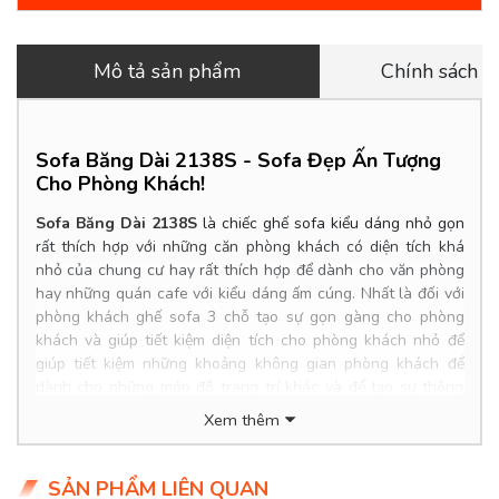
Mô tả sản phẩm
Chính sách 
Sofa Băng Dài 2138S -
Sofa Đẹp Ấn Tượng
Cho Phòng Khách!
Sofa Băng Dài 2138S
là
chiếc ghế sofa kiểu dáng nhỏ gọn
rất thích hợp với những căn phòng khách có diện tích khá
nhỏ của chung cư hay rất thích hợp để dành cho văn phòng
hay những quán cafe với kiểu dáng ấm cúng. Nhất là đối với
phòng khách ghế sofa 3 chỗ tạo sự gọn gàng cho phòng
khách và giúp tiết kiệm diện tích cho phòng khách nhỏ để
giúp tiết kiệm những khoảng không gian phòng khách để
dành cho những món đồ trang trí khác và để tạo sự thông
thoáng cho phòng khách đế giúp các thành viên trong gia
Xem thêm
đình dễ di chuyển bên trong căn phòng khách và khiến cuộc
sống thoải mái hơn.
SẢN PHẨM LIÊN QUAN
Product Info