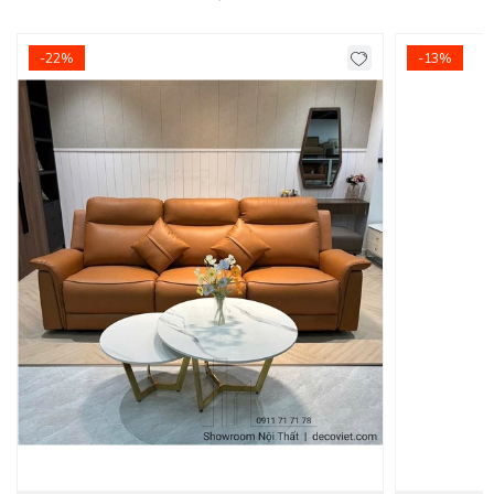
Kích thước
: 2.0*0.85m
-22%
-13%
Chất liệu:
Vải bố.
Khung ghế:
Gỗ dầu đỏ qua xử lý, ván Flywood tạo dáng.
Nệm ngồi
: Mút D40 cao cấp
Chân ghế:
Gỗ tự nhiên.
Tình trạng:
Hàng mới - Còn hàng
Giao Hàng Miễn Phí
Delivery Free:
Miễn phí giao hàng tại TPHCM, Biên Hòa, nội
thành Bình Dương. - Các tỉnh khác tính phí giao Chành xe
do đơn vị vận chuyển báo giá.
Ghế Sofa Phòng Khách Sang Trọng Với Kiểu
Dáng Mới!
Sofa 3 Chỗ
là vị trí dành cho chủ nhà khi tiếp khách, đem
đến vẻ sang trọng và lịch thiệp. Kích thước vừa vặn tạo cảm
giác thoải mái. Ngoài ra, ghế đơn nhỏ gọn dễ di chuyển nên