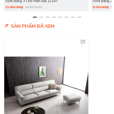
Sofa Băng 3 Chỗ Hiện Đại 1125T
Sofa Băng 2m
15.950.000₫
8.250.000₫
20.500.000₫
9.
SẢN PHẨM ĐÃ XEM