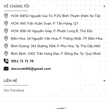
VỀ CHÚNG TÔI
HCM: 69/52 Nguyễn Gia Trí, P.25, Bình Thạnh (Hẻm Xe Tải)
HCM: 445 Trần Xuân Soạn, P. Tân Hưng, Q7
HCM: 656 Võ Nguyên Giáp, P. Phước Long B, Thủ Đức
Biên Hòa: 24 Nguyễn Văn Hoa, P. Thống Nhất, TP. Biên Hòa
Bình Dương: 341 Đường 30/4, P. Phú Hòa, Tp Thủ Dầu Một
Bình Định: 1002 Trần Hưng Đạo, P. Đống Đa, Tp. Quy Nhơn
0911 71 71 78
Mẫu sofa da thật tại DecoViet mang đến cho không gian nhà
decoviet456@gmail.com
bạn sự đẳng cấp với chất liệu da sáng bóng, sang và khẳng
định sự quyền quý cho gia chủ.
Với thiết kế thanh thoát, hiện
đại đi kèm tone màu sang trọng, bọc chất liệu (da, vải,...) cao
LIÊN HỆ
cấp với độ bền và tính thẩm mỹ cao chắc chắn sẽ là điểm
Sóc Furniture
nhấn nổi bật cho phòng khách trong gia đình.