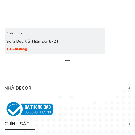
Nhà Decor
Sofa Bọc Vải Hiện Đại 572T
18.500.000₫
Mặc dù có thiết kế đơn giản, những mẫu
ghế sofa
phòng
khách tại DecoViet vẫn thể hiện được sự sang trọng và nét
thanh lịch vốn có. Bên cạnh đó bộ ghế sofa phòng khách
này còn giúp cho không gian nội thất của bạn trở nên gọn
gàng, ngăn nắp hơn. Đồng thời chủ nhà cũng dễ dàng kết
NHÀ DECOR
hợp với những món nội thất khác nhau.
CHÍNH SÁCH