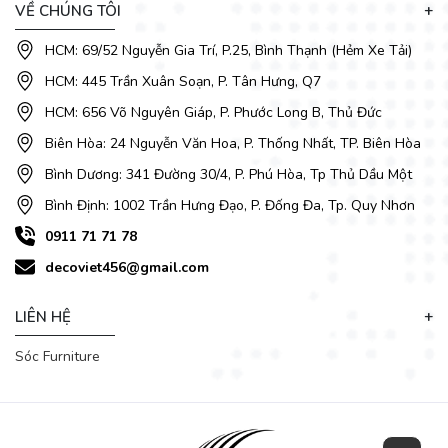
VỀ CHÚNG TÔI
HCM: 69/52 Nguyễn Gia Trí, P.25, Bình Thạnh (Hẻm Xe Tải)
HCM: 445 Trần Xuân Soạn, P. Tân Hưng, Q7
HCM: 656 Võ Nguyên Giáp, P. Phước Long B, Thủ Đức
Biên Hòa: 24 Nguyễn Văn Hoa, P. Thống Nhất, TP. Biên Hòa
Mẫu mã của DecoViet luôn đi đầu trong giới nội thất, ghế
Bình Dương: 341 Đường 30/4, P. Phú Hòa, Tp Thủ Dầu Một
sofa khuyến mãi
được thiết kế rất đặc sắc, đa dạng về kiểu
dáng nhằm đem lại sự phù hợp với mọi không gian, thể hiện
Bình Định: 1002 Trần Hưng Đạo, P. Đống Đa, Tp. Quy Nhơn
được sự sang trọng.
0911 71 71 78
decoviet456@gmail.com
LIÊN HỆ
Sóc Furniture