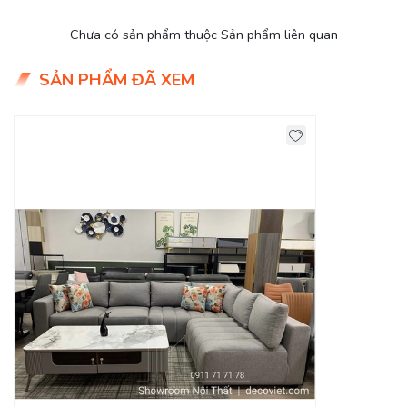
Nệm ngồi: Mút D40 cao cấp
Giá KM: 18.500.000đ
(Giá gốc: 22.500.000đ) – Bàn Sofa
Chưa có sản phẩm thuộc Sản phẩm liên quan
5.800.000đ
Tình trạng: Hàng mới - Còn hàng
SẢN PHẨM ĐÃ XEM
Giao Hàng Miễn Phí
Delivery Free: Miễn phí giao hàng tại TPHCM, Biên Hòa, nội
thành Bình Dương.
Sofa Đẹp Cho Phòng Khách Thêm Sang
Trọng Và Hoàn Hảo!
Sofa phòng khách luôn là điểm nhấn nổi bật trong thiết kế
nội thất hiện đại. Một bộ sofa đẹp sẽ góp phần tạo nên
phong cách và ấn tượng về căn phòng khách và gia chủ. Khi
lựa chọn mẫu ghế sofa phòng khách, bạn nên cân nhắc tùy
vào diện tích không gian căn phòng để chọn mẫu ghế phù
hợp.