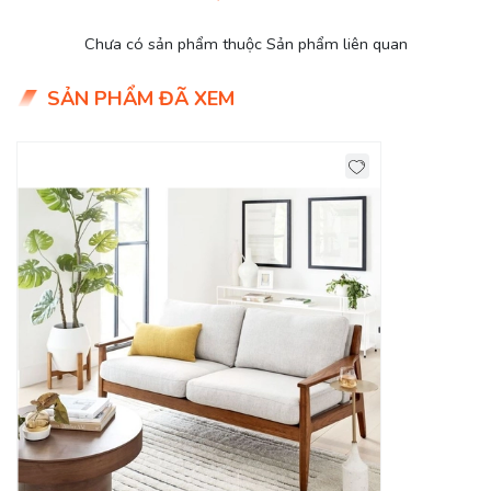
Kích thước
: 1.8*0.85m
Chưa có sản phẩm thuộc Sản phẩm liên quan
Chất liệu:
Vải bố, Gỗ Ash.
SẢN PHẨM ĐÃ XEM
Khung ghế:
Gỗ dầu đỏ qua xử lý, ván Flywood tạo dáng.
Nệm ngồi
: Mút D40 cao cấp
Chân ghế:
Gỗ tự nhiên.
Tình trạng:
Hàng mới - Còn hàng
Giao Hàng Miễn Phí
Delivery Free:
Miễn phí giao hàng tại TPHCM, Biên Hòa, nội
thành Bình Dương. - Các tỉnh khác tính phí giao Chành xe
do đơn vị vận chuyển báo giá.
Ghế Sofa Phòng Khách Sang Trọng Với Kiểu
Dáng Mới!
Sofa 3 Chỗ
là vị trí dành cho chủ nhà khi tiếp khách, đem
đến vẻ sang trọng và lịch thiệp. Kích thước vừa vặn tạo cảm
giác thoải mái. Ngoài ra, ghế đơn nhỏ gọn dễ di chuyển nên