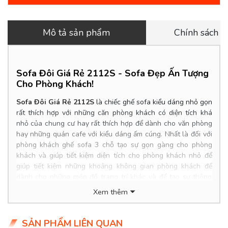
Mô tả sản phẩm
Chính sách 
Sofa Đôi Giá Rẻ 2112S -
Sofa Đẹp Ấn Tượng
Cho Phòng Khách!
Sofa Đôi Giá Rẻ 2112S
là
chiếc ghế sofa kiểu dáng nhỏ gọn
rất thích hợp với những căn phòng khách có diện tích khá
nhỏ của chung cư hay rất thích hợp để dành cho văn phòng
hay những quán cafe với kiểu dáng ấm cúng. Nhất là đối với
phòng khách ghế sofa 3 chỗ tạo sự gọn gàng cho phòng
khách và giúp tiết kiệm diện tích cho phòng khách nhỏ để
giúp tiết kiệm những khoảng không gian phòng khách để
dành cho những món đồ trang trí khác và để tạo sự thông
thoáng cho phòng khách đế giúp các thành viên trong gia
Xem thêm
đình dễ di chuyển bên trong căn phòng khách và khiến cuộc
sống thoải mái hơn.
SẢN PHẨM LIÊN QUAN
Product Info