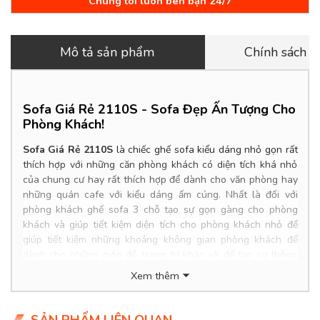
Chúng tôi luôn bên bạn 24/7
Mô tả sản phẩm
Chính sách 
Sofa Giá Rẻ 2110S -
Sofa Đẹp Ấn Tượng Cho
Phòng Khách!
Sofa Giá Rẻ 2110S
là
chiếc ghế sofa kiểu dáng nhỏ gọn rất
thích hợp với những căn phòng khách có diện tích khá nhỏ
của chung cư hay rất thích hợp để dành cho văn phòng hay
những quán cafe với kiểu dáng ấm cúng. Nhất là đối với
phòng khách ghế sofa 3 chỗ tạo sự gọn gàng cho phòng
khách và giúp tiết kiệm diện tích cho phòng khách nhỏ để
giúp tiết kiệm những khoảng không gian phòng khách để
dành cho những món đồ trang trí khác và để tạo sự thông
thoáng cho phòng khách đế giúp các thành viên trong gia
Xem thêm
đình dễ di chuyển bên trong căn phòng khách và khiến cuộc
sống thoải mái hơn.